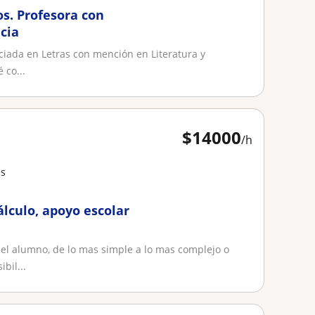
os. Profesora con
cia
nciada en Letras con mención en Literatura y
 co...
$
14000
/h
as
álculo, apoyo escolar
el alumno, de lo mas simple a lo mas complejo o
bil...