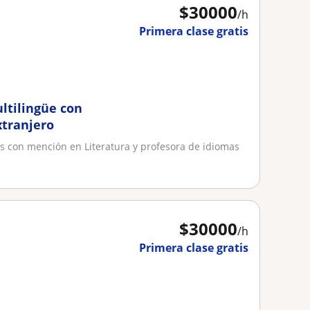
$
30000
/h
Primera clase gratis
ultilingüe con
xtranjero
ras con mención en Literatura y profesora de idiomas
$
30000
/h
Primera clase gratis