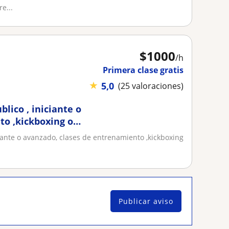
e...
$
1000
/h
Primera clase gratis
★
5,0
(25 valoraciones)
lico , iniciante o
to ,kickboxing o
iante o avanzado, clases de entrenamiento ,kickboxing
Publicar aviso