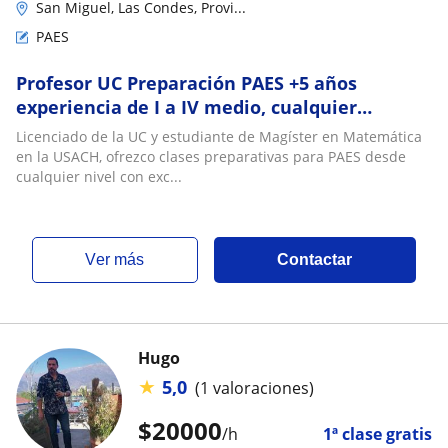
San Miguel, Las Condes, Provi...
PAES
Profesor UC Preparación PAES +5 años
experiencia de I a IV medio, cualquier
modalidad
Licenciado de la UC y estudiante de Magíster en Matemática
en la USACH, ofrezco clases preparativas para PAES desde
cualquier nivel con exc...
ver más
Contactar
Hugo
★
5,0
(1 valoraciones)
$
20000
/h
1ª clase gratis