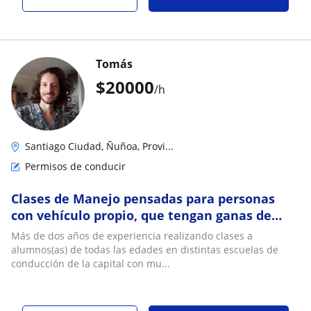
Tomás
$
20000
/h
Santiago Ciudad, Ñuñoa, Provi...
Permisos de conducir
Clases de Manejo pensadas para personas
con vehículo propio, que tengan ganas de
practicar y vencer sus miedos
Más de dos años de experiencia realizando clases a
alumnos(as) de todas las edades en distintas escuelas de
conducción de la capital con mu...