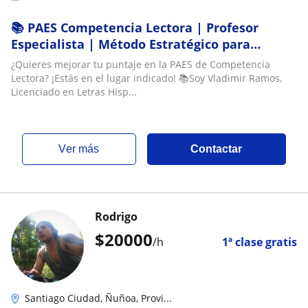
📚 PAES Competencia Lectora | Profesor
Especialista | Método Estratégico para
Maximizar tu Puntaje
¿Quieres mejorar tu puntaje en la PAES de Competencia
Lectora? ¡Estás en el lugar indicado! 📚Soy Vladimir Ramos,
Licenciado en Letras Hisp...
ver más
Contactar
Rodrigo
$
20000
/h
1ª clase gratis
Santiago Ciudad, Ñuñoa, Provi...