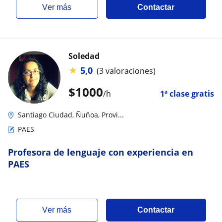
ver más
Contactar
Soledad
★
5,0
(3 valoraciones)
$
1000
/h
1ª clase gratis
Santiago Ciudad, Ñuñoa, Provi...
PAES
Profesora de lenguaje con experiencia en
PAES
ver más
Contactar