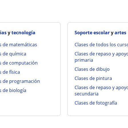
ias
y
tecnología
Soporte escolar
y
artes
es de matemáticas
clases de todos los curs
es de química
clases de repaso y apoyo para
primaria
es de computación
clases de dibujo
s de física
clases de pintura
es de programación
clases de repaso y apoyo para
es de biología
secundaria
clases de fotografía