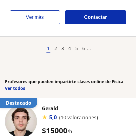
ver más
Contactar
1
2
3
4
5
6
...
Profesores que pueden impartirte clases online de Física
Ver todos
Destacado
Gerald
★
5,0
(10 valoraciones)
$
15000
/h