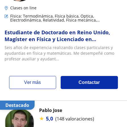
Clases on line
Física: Termodinámica, Física básica, Óptica,
Electrodinámica, Relatividad, Física mecánica,
Electromagnestimo, Física Nuclear y de partículas
Estudiante de Doctorado en Reino Unido,
Magíster en Física y Licenciado en
Astronomía de la Universidad de Chile realiza
Seis años de experiencia realizando clases particulares y
clases particulares de Física y Matemática
ayudantías en física y matemáticas. Me desempeñé como
para enseñanza básica, media y universitaria
profesor auxiliar y ayudant...
ver más
Contactar
Destacado
Pablo Jose
★
5,0
(148 valoraciones)