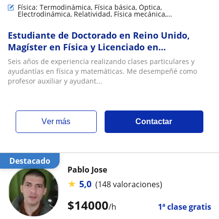
Física: Termodinámica, Física básica, Óptica,
Electrodinámica, Relatividad, Física mecánica,
Electromagnestimo, Física Nuclear y de partículas
Estudiante de Doctorado en Reino Unido,
Magíster en Física y Licenciado en
Astronomía de la Universidad de Chile realiza
Seis años de experiencia realizando clases particulares y
clases particulares de Física y Matemática
ayudantías en física y matemáticas. Me desempeñé como
para enseñanza básica, media y universitaria
profesor auxiliar y ayudant...
ver más
Contactar
Destacado
Pablo Jose
★
5,0
(148 valoraciones)
$
14000
/h
1ª clase gratis