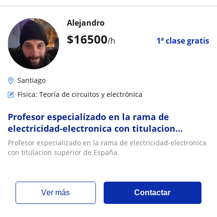
Alejandro
$
16500
/h
1ª clase gratis
Santiago
Física: Teoría de circuitos y electrónica
Profesor especializado en la rama de
electricidad-electronica con titulacion
superior de España
Profesor especializado en la rama de electricidad-electronica
con titulacion superior de España.
ver más
Contactar