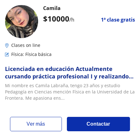
Camila
$
10000
/h
1ª clase gratis
Clases on line
Física: Física básica
Licenciada en educación Actualmente
cursando práctica profesional I y realizando
clases en PROENTA
Mi nombre es Camila Labraña, tengo 23 años y estudio
Pedagogía en Ciencias mención Física en la Universidad de La
Frontera. Me apasiona ens...
ver más
Contactar