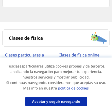
Clases de física
clases particulares a
Clases de física online
domicilio de Física
Tusclasesparticulares utiliza cookies propias y de terceros,
analizando la navegación para mejorar tu experiencia,
nuestros servicios y mostrar publicidad.
Clases de física en...
Si continuas navegando, consideramos que aceptas su uso.
Más info en nuestra
política de cookies
Clases de física en
Clases de física en
Antofagasta
Cachapoal
Filtrar
Guardar búsqueda
Aceptar y seguir navegando
Clases de física en
Clases de física en