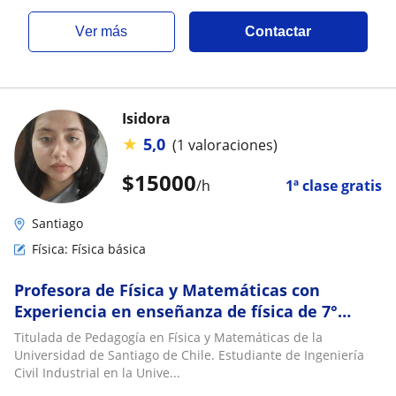
ver más
Contactar
Isidora
★
5,0
(1 valoraciones)
$
15000
/h
1ª clase gratis
Santiago
Física: Física básica
Profesora de Física y Matemáticas con
Experiencia en enseñanza de física de 7°
básico a III° medio y preparación PAES
Titulada de Pedagogía en Física y Matemáticas de la
Universidad de Santiago de Chile. Estudiante de Ingeniería
Civil Industrial en la Unive...