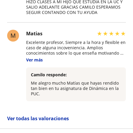
HIZO CLASES A MI HIJO QUE ESTUDIA EN LA UC Y
SALIO ADELANTE GRACIAS CAMILO ESPERAMOS
SEGUIR CONTANDO CON TU AYUDA
★
★
★
★
★
Matias
M
Excelente profesor, Siempre a la hora y flexible en
caso de alguna incoveniencia. Amplios
conocimientos sobre lo que enseña motivando al
alumno a ir mas allá. En mi caso tuve clases de
Ver más
Dinamica y las pruebas se hacian faciles gracias
a sus clases. Recomendado!!
Camilo responde:
Me alegro mucho Matías que hayas rendido
tan bien en tu asignatura de Dinámica en la
PUC.
Ver todas las valoraciones