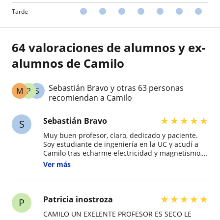
Tarde
64 valoraciones de alumnos y ex-
alumnos de Camilo
Sebastián Bravo y otras 63 personas
M
P
S
recomiendan a Camilo
★
★
★
★
★
Sebastián Bravo
S
Muy buen profesor, claro, dedicado y paciente.
Soy estudiante de ingeniería en la UC y acudí a
Camilo tras echarme electricidad y magnetismo,
gracias a sus clases logré sacar adelante el ramo.
Ver más
100% recomendado:)
★
★
★
★
★
Patricia inostroza
P
CAMILO UN EXELENTE PROFESOR ES SECO LE