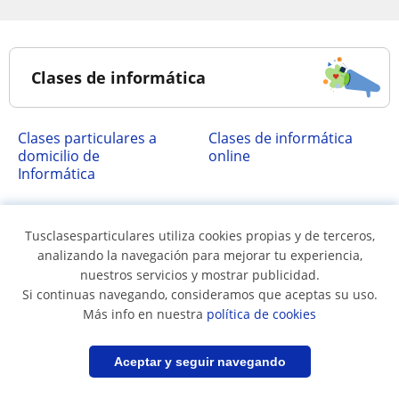
Clases de informática
clases particulares a
Clases de informática
domicilio de
online
Informática
Tusclasesparticulares utiliza cookies propias y de terceros,
Clases de informática en...
analizando la navegación para mejorar tu experiencia,
nuestros servicios y mostrar publicidad.
Si continuas navegando, consideramos que aceptas su uso.
Clases de informática
Clases de informática
Más info en nuestra
política de cookies
en Antofagasta
en Biobío
Clases de informática
Clases de informática
Filtrar
Guardar búsqueda
Aceptar y seguir navegando
en Cachapoal
en Cautín