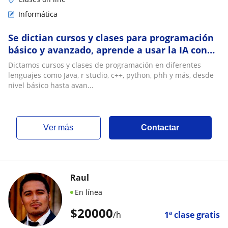
Informática
Se dictian cursos y clases para programación
básico y avanzado, aprende a usar la IA con
nuestros cursos
Dictamos cursos y clases de programación en diferentes
lenguajes como Java, r studio, c++, python, phh y más, desde
nivel básico hasta avan...
ver más
Contactar
Raul
En línea
$
20000
/h
1ª clase gratis