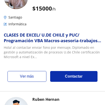
$
15000
/h
Santiago
Informática
CLASES DE EXCEL/ U.DE CHILE y PUC/
Programación VBA Macros-asesoria-trabajos-
power bi-power query
Hola! al contactar enviar fono por mensaje, Diplomado en
gestión y automatización de procesos U.de Chile certificación
Microsoft a nivel Ex...
ver más
Contactar
Ruben Hernan