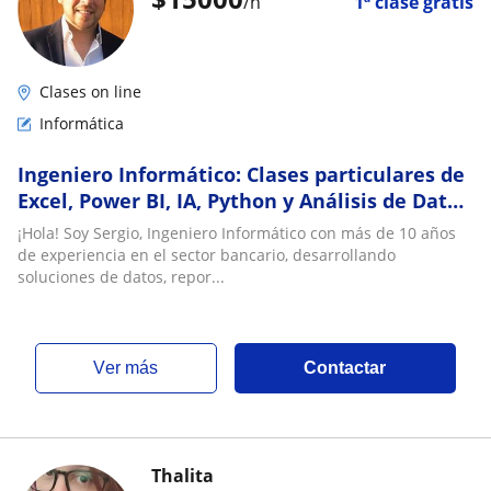
/h
1ª clase gratis
Clases on line
Informática
Ingeniero Informático: Clases particulares de
Excel, Power BI, IA, Python y Análisis de Datos
desde cero
​¡Hola! Soy Sergio, Ingeniero Informático con más de 10 años
de experiencia en el sector bancario, desarrollando
soluciones de datos, repor...
ver más
Contactar
Thalita