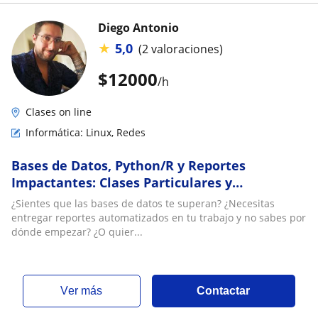
Diego Antonio
★
5,0
(2 valoraciones)
$
12000
/h
Clases on line
Informática: Linux, Redes
Bases de Datos, Python/R y Reportes
Impactantes: Clases Particulares y
Consultoría de Trabajo⁠
¿Sientes que las bases de datos te superan? ¿Necesitas
entregar reportes automatizados en tu trabajo y no sabes por
dónde empezar? ¿O quier...
ver más
Contactar