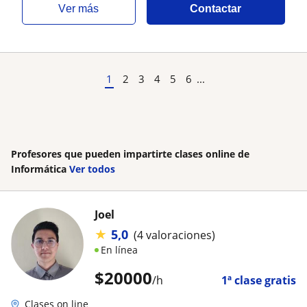
ver más
Contactar
1
2
3
4
5
6
...
Profesores que pueden impartirte clases online de
Informática
Ver todos
Joel
★
5,0
(4 valoraciones)
En línea
$
20000
/h
1ª clase gratis
Clases on line