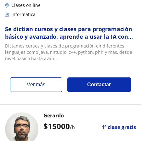
Clases on line
Informática
Se dictian cursos y clases para programación
básico y avanzado, aprende a usar la IA con
nuestros cursos
Dictamos cursos y clases de programación en diferentes
lenguajes como Java, r studio, c++, python, phh y más, desde
nivel básico hasta avan...
ver más
Contactar
Gerardo
$
15000
/h
1ª clase gratis