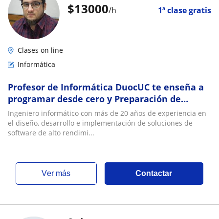
$
13000
/h
1ª clase gratis
Clases on line
Informática
Profesor de Informática DuocUC te enseña a
programar desde cero y Preparación de
exámenes de grado de informática
Ingeniero informático con más de 20 años de experiencia en
el diseño, desarrollo e implementación de soluciones de
software de alto rendimi...
ver más
Contactar