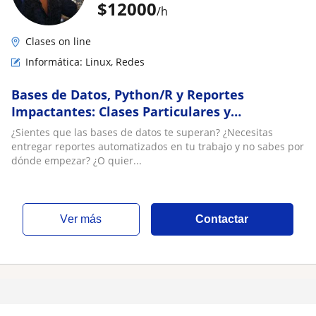
$
12000
/h
Clases on line
Informática: Linux, Redes
Bases de Datos, Python/R y Reportes
Impactantes: Clases Particulares y
Consultoría de Trabajo⁠
¿Sientes que las bases de datos te superan? ¿Necesitas
entregar reportes automatizados en tu trabajo y no sabes por
dónde empezar? ¿O quier...
ver más
Contactar