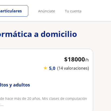
particulares
Anúnciate
Tu cuenta
ormática a domicilio
$
18000
/h
★
5,0
(14 valoraciones)
ltos y adultos
sde hace más de 20 años. Mis clases de computación
...