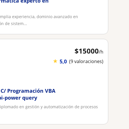
rmática experto en
amplia experiencia, dominio avanzado en
ón de sistem...
$
15000
/h
★
5,0
(9 valoraciones)
UC/ Programación VBA
bi-power query
 Diplomado en gestión y automatización de procesos