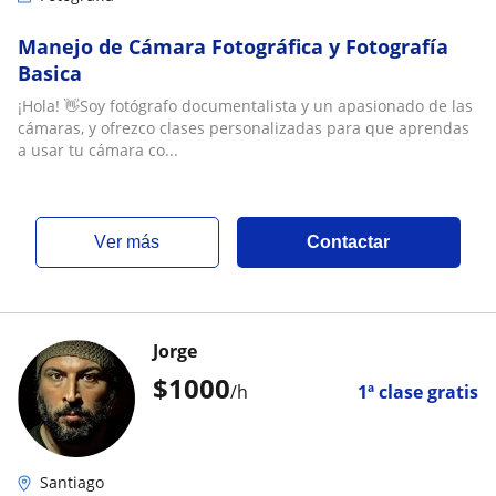
Manejo de Cámara Fotográfica y Fotografía
Basica
¡Hola! 👋Soy fotógrafo documentalista y un apasionado de las
cámaras, y ofrezco clases personalizadas para que aprendas
a usar tu cámara co...
ver más
Contactar
Jorge
$
1000
/h
1ª clase gratis
Santiago