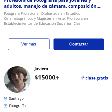
Profesora de Fotografía para jóvenes y
adultos, manejo de cámara, composición,
historia y estética de la imagen. Clases de
Fotógrafa Profesional, Diplomada en Estudios
Español
Cinematográficos y Magister en Arte. Profesora en
Establecimientos de Educación Superior. Clas...
ver más
Contactar
Javiera
$
15000
/h
1ª clase gratis
Santiago
Fotografía