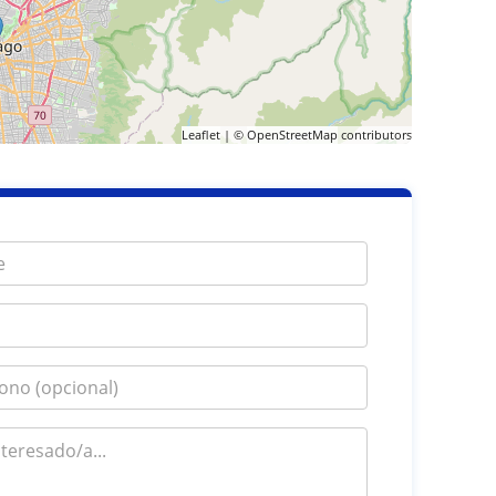
Leaflet
| ©
OpenStreetMap
contributors