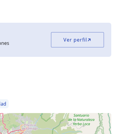
Ver perfil
iones
dad