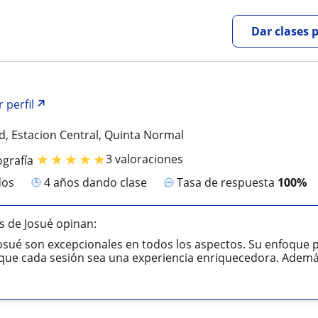
Dar clases 
 perfil
d, Estacion Central, Quinta Normal
★
★
★
★
★
3 valoraciones
ografía
dos
4 años dando clase
Tasa de respuesta
100%
 de Josué opinan:
Josué son excepcionales en todos los aspectos. Su enfoque
que cada sesión sea una experiencia enriquecedora. Además,