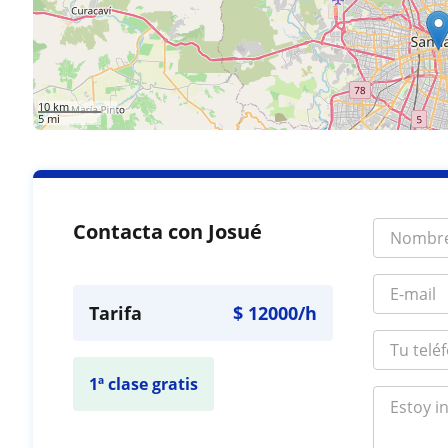
10 km
5 mi
Contacta con Josué
Tarifa
$
12000
/h
1ª clase gratis