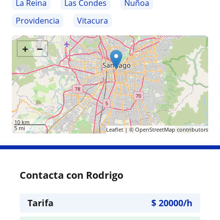
La Reina
Las Condes
Ñuñoa
Providencia
Vitacura
+
−
10 km
5 mi
Leaflet
| ©
OpenStreetMap
contributors
Contacta con Rodrigo
Tarifa
$
20000
/h