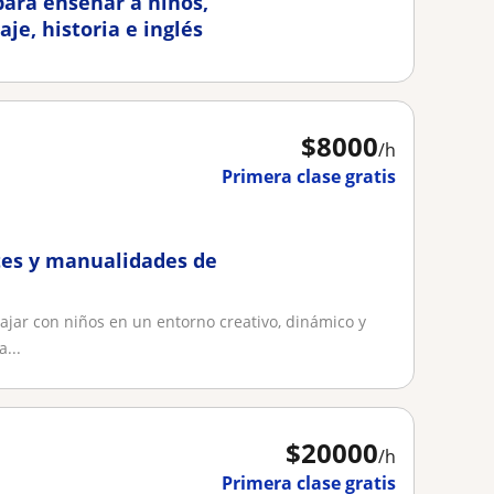
para enseñar a niños,
e, historia e inglés
$
8000
/h
Primera clase gratis
tes y manualidades de
bajar con niños en un entorno creativo, dinámico y
...
$
20000
/h
Primera clase gratis