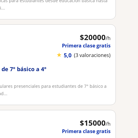
ticas para estudiantes desde educación básica hasta
...
$
20000
/h
Primera clase gratis
★
5,0
(3 valoraciones)
de 7° básico a 4°
ulares presenciales para estudiantes de 7° básico a
d...
$
15000
/h
Primera clase gratis