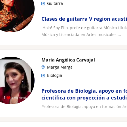
Guitarra
Clases de guitarra V region acust
¡Hola! Soy Pilo, profe de guitarra Música tit
Música y Licenciada en Artes musicales....
María Angélica Carvajal
Marga Marga
Biología
Profesora de Biología, apoyo en 
científica con proyección a estud
Profesora de Biología, apoyo en formación ár