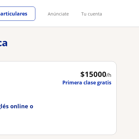
particulares
Anúnciate
Tu cuenta
ca
$
15000
/h
Primera clase gratis
glés online o