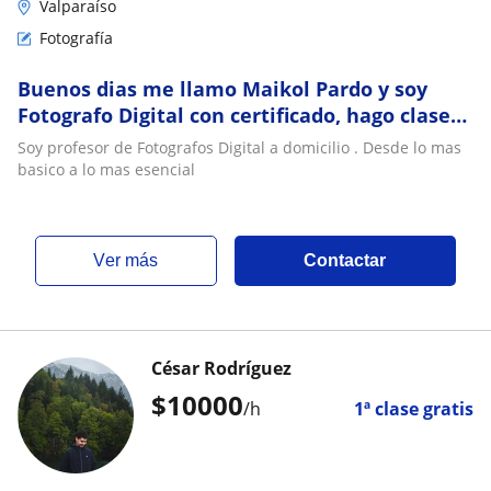
Valparaíso
Fotografía
Buenos dias me llamo Maikol Pardo y soy
Fotografo Digital con certificado, hago clases
a domicilio. Enseño desde lo mas básico a los
Soy profesor de Fotografos Digital a domicilio . Desde lo mas
mas moderno incluyendo a como manejar la
basico a lo mas esencial
camara y la edición. Muchas gracias por tu
atención
ver más
Contactar
César Rodríguez
$
10000
/h
1ª clase gratis