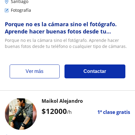
Santiago
Fotografía
Porque no es la cámara sino el fotógrafo.
Aprende hacer buenas fotos desde tu
teléfono o cualquier tipo de cámaras
Porque no es la cámara sino el fotógrafo. Aprende hacer
buenas fotos desde tu teléfono o cualquier tipo de cámaras.
ver más
Contactar
Maikol Alejandro
$
12000
/h
1ª clase gratis