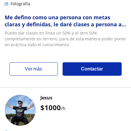
Fotografía
Me defino como una persona con metas
claras y definidas, le daré clases a persona a
las que pueda ampliar su espectro de visión
Puedo dar clases en línea un 50% y el otro 50%
completamente en terreno, para de esta manera poder poner
en práctica todo el conocimiento.
ver más
Contactar
Jesus
$
1000
/h