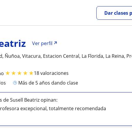
Dar clases 
eatriz
Ver perfil
, Ñuñoa, Vitacura, Estacion Central, La Florida, La Reina, Pr
★
★
★
★
★
18 valoraciones
no
dos
más de 5 años dando clase
 de Susell Beatriz opinan:
 profesora excepcional, totalmente recomendada