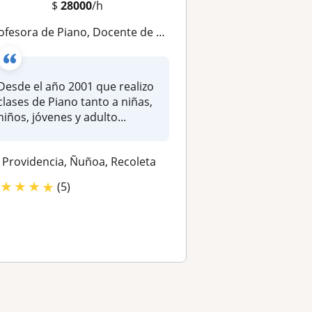
$
28000
/h
fesora de Piano, Docente de Música, Musicoterapeuta. Providencia, Ñuñoa, Las Condes
Desde el año 2001 que realizo
clases de Piano tanto a niñas,
niños, jóvenes y adulto...
Providencia, Ñuñoa, Recoleta
★
★
★
★
(5)