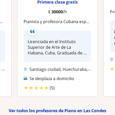
Primera clase gratis
$
30000
/h
Pro
Pianista y profesora Cubana especializada en niños y adolescentes. Todos los niveles. Clases de Piano, Solfeo y Teoría Musical a domicilio
Licenciada en el Instituto
Superior de Arte de La
Habana, Cuba. Graduada de la
Escue...
★
ra
Santiago ciudad, Huechuraba, Las Condes, Ñuñoa, Providencia, Vitacura,...
Se desplaza a domicilio
★
★
★
★
★
(5)
Ver todos los profesores de Piano en Las Condes