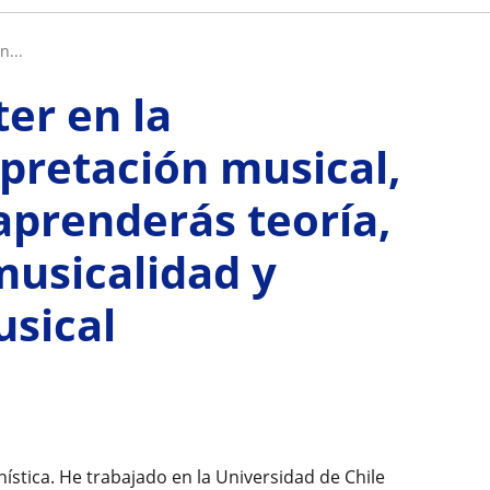
n...
er en la
rpretación musical,
 aprenderás teoría,
musicalidad y
sical
ística. He trabajado en la Universidad de Chile