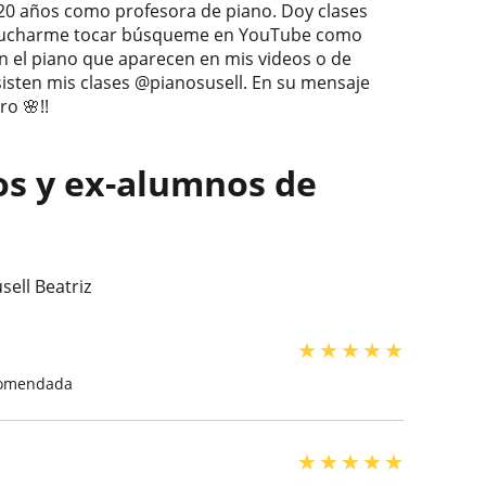
 20 años como profesora de piano. Doy clases
 escucharme tocar búsqueme en YouTube como
en el piano que aparecen en mis videos o de
isten mis clases @pianosusell. En su mensaje
o 🌸!!
os y ex-alumnos de
ell Beatriz
★
★
★
★
★
ecomendada
★
★
★
★
★