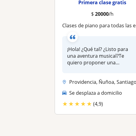
Primera clase gratis
$
20000
/h
Clases de piano para todas las edades. ¡Método enfocado en tus metas musicales!
¡Hola! ¿Qué tal? ¿Listo para
una aventura musical?Te
quiero proponer una
experiencia...
Providencia, Ñuñoa, Santiago ciudad, Las Condes, Vitacu
Se desplaza a domicilio
★
★
★
★
★
(4,9)