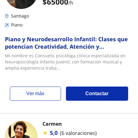
$
65000
/h
Santiago
Piano
Piano y Neurodesarrollo Infantil: Clases que
potencian Creatividad, Atención y
Autoexpresión. Para niños y niñas de 7 a 13
Mi nombre es Consuelo, psicóloga clínica especializada en
años
Neuropsicología Infanto Juvenil, con formación musical y
amplia experiencia traba...
ver más
Contactar
Carmen
★
5,0
(6 valoraciones)