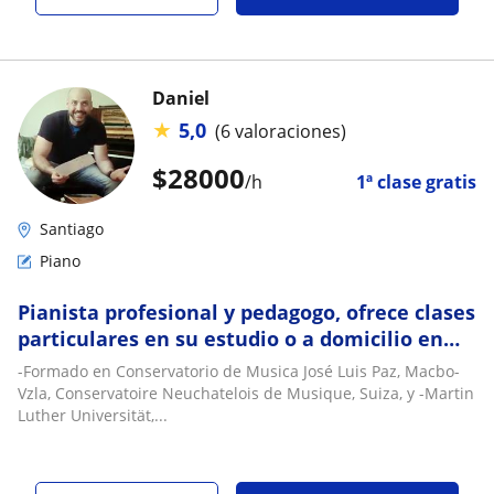
Daniel
★
5,0
(6 valoraciones)
$
28000
/h
1ª clase gratis
Santiago
Piano
Pianista profesional y pedagogo, ofrece clases
particulares en su estudio o a domicilio en
RM y Gran Valparaíso
-Formado en Conservatorio de Musica José Luis Paz, Macbo-
Vzla, Conservatoire Neuchatelois de Musique, Suiza, y -Martin
Luther Universität,...