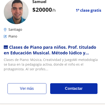
Samuel
$
20000
/h
1ª clase gratis
Santiago
Piano
🎹 Clases de Piano para niños. Prof. titulado
en Educación Musical. Método lúdico y
presencial con años de experiencia.
​Clases de Piano: Música, Creatividad y JuegoMi metodología
Consúltame
se basa en la pedagogía activa, donde el niño es el
protagonista. Al ser profes...
ver más
Contactar