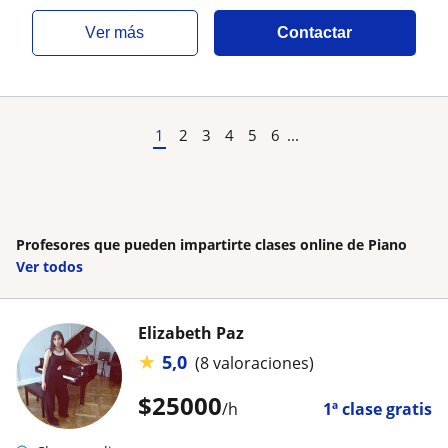
ver más
Contactar
1
2
3
4
5
6
...
Profesores que pueden impartirte clases online de Piano
Ver todos
Elizabeth Paz
★
5,0
(8 valoraciones)
$
25000
/h
1ª clase gratis