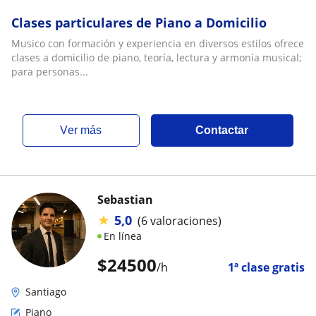
Clases particulares de Piano a Domicilio
Musico con formación y experiencia en diversos estilos ofrece
clases a domicilio de piano, teoría, lectura y armonía musical;
para personas...
ver más
Contactar
Sebastian
★
5,0
(6 valoraciones)
En línea
$
24500
/h
1ª clase gratis
Santiago
Piano