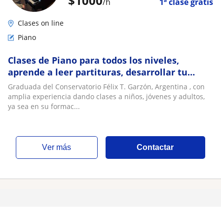
$
1000
/h
1ª clase gratis
Clases on line
Piano
Clases de Piano para todos los niveles,
aprende a leer partituras, desarrollar tu
técnica y tu expresividad
Graduada del Conservatorio Félix T. Garzón, Argentina , con
amplia experiencia dando clases a niños, jóvenes y adultos,
ya sea en su formac...
ver más
Contactar