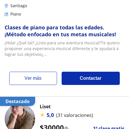
Santiago
Piano
Clases de piano para todas las edades.
¡Método enfocado en tus metas musicales!
¡Hola! ¿Qué tal? ¿Listo para una aventura musical?Te quiero
proponer una experiencia musical diferente y te ayudará a
lograr tus objetivos¿...
ver más
Contactar
Destacado
Liset
★
5,0
(31 valoraciones)
$
30000
/h
1ª clase gratis