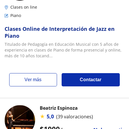
Clases on line
Piano
Clases Online de Interpretación de Jazz en
Piano
Titulado de Pedagogía en Educación Musical con 5 años de
experiencia en clases de Piano de forma presencial y online,
más de 10 años tocand...
ver más
Contactar
Beatriz Espinoza
★
5,0
(39 valoraciones)
$
1000