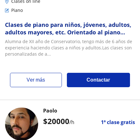
Clases on line
Piano
Clases de piano para niños, jóvenes, adultos,
adultos mayores, etc. Orientado al piano
clásico en conjunto con armonía, solfeo y
Alumna de XII año de Conservatorio, tengo más de 6 años de
teoría
experiencia haciendo clases a niños y adultos.Las clases son
personalizadas de a...
ver más
Contactar
Paolo
$
20000
/h
1ª clase gratis