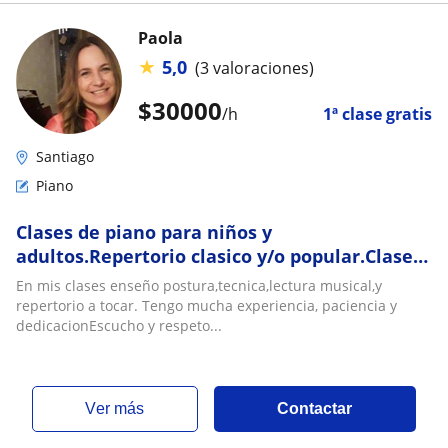
Paola
★
5,0
(3 valoraciones)
$
30000
/h
1ª clase gratis
Santiago
Piano
Clases de piano para niños y
adultos.Repertorio clasico y/o popular.Clases
de composición musical
En mis clases enseño postura,tecnica,lectura musical,y
repertorio a tocar. Tengo mucha experiencia, paciencia y
dedicacionEscucho y respeto...
ver más
Contactar