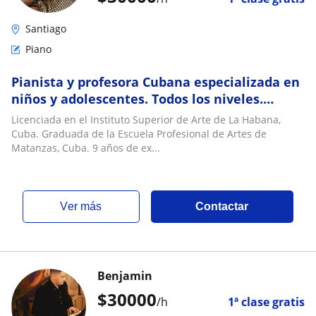
Santiago
Piano
Pianista y profesora Cubana especializada en
niños y adolescentes. Todos los niveles.
Clases de Piano, Solfeo y Teoría Musical a
Licenciada en el Instituto Superior de Arte de La Habana,
domicilio
Cuba. Graduada de la Escuela Profesional de Artes de
Matanzas, Cuba. 9 años de ex...
ver más
Contactar
Benjamin
$
30000
/h
1ª clase gratis