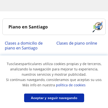
Piano en Santiago
Clases a domicilio de
Clases de piano online
piano en Santiago
Tusclasesparticulares utiliza cookies propias y de terceros,
Principales localidades
analizando la navegación para mejorar tu experiencia,
nuestros servicios y mostrar publicidad.
Si continuas navegando, consideramos que aceptas su uso.
Clases de piano en
Clases de piano en
Más info en nuestra
política de cookies
Cerillos
Estacion Central
Clases de piano en
Clases de piano en
Filtrar
Guardar búsqueda
Aceptar y seguir navegando
Huechuraba
Independencia