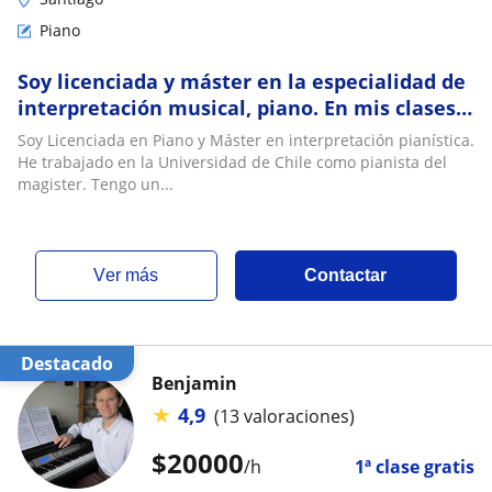
Piano
Soy licenciada y máster en la especialidad de
interpretación musical, piano. En mis clases
aprenderás teoría, repertorio, técnica,
Soy Licenciada en Piano y Máster en interpretación pianística.
musicalidad y desenvolvimiento musical
He trabajado en la Universidad de Chile como pianista del
magister. Tengo un...
ver más
Contactar
Destacado
Benjamin
★
4,9
(13 valoraciones)
$
20000
/h
1ª clase gratis