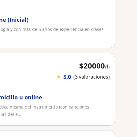
e (Inicial)
ogía y con más de 5 años de experiencia en clases
$
20000
/h
★
5,0
(3 valoraciones)
micilio u online
ctica misma del instrumento (con canciones
as del e...