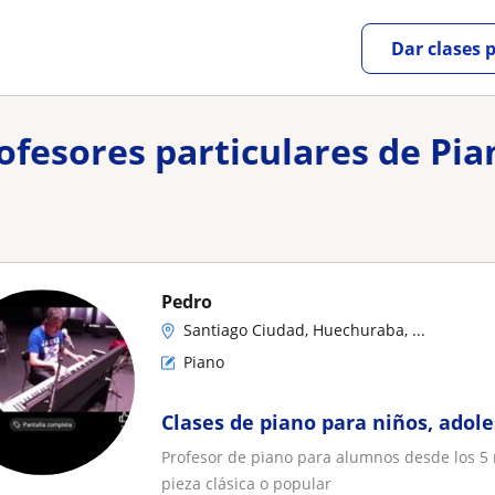
Dar clases 
rofesores particulares de Pia
Pedro
Santiago Ciudad, Huechuraba, ...
Piano
Clases de piano para niños, adol
Profesor de piano para alumnos desde los 5
pieza clásica o popular