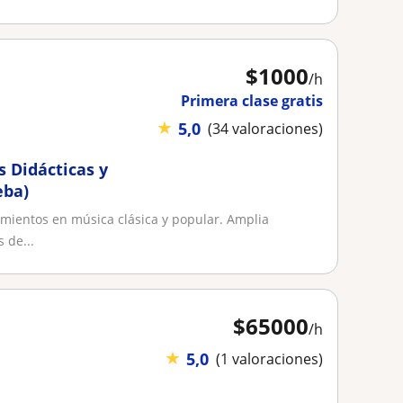
$
1000
/h
Primera clase gratis
★
5,0
(34 valoraciones)
s Didácticas y
eba)
cimientos en música clásica y popular. Amplia
 de...
$
65000
/h
★
5,0
(1 valoraciones)