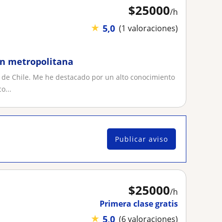
$
25000
/h
★
5,0
(1 valoraciones)
ión metropolitana
 de Chile. Me he destacado por un alto conocimiento
o...
Publicar aviso
$
25000
/h
Primera clase gratis
★
5,0
(6 valoraciones)