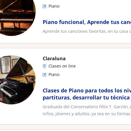
Piano
Piano funcional, Aprende tus can
Aprende tus canciones favoritas, en tu casa 
Claraluna
Clases on line
Piano
Clases de Piano para todos los ni
partituras, desarrollar tu técnica
Graduada del Conservatorio Félix T. Garzón, 
niños, jóvenes y adultos, ya sea en su formac.