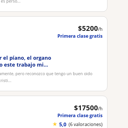
es perso...
$
5200
/h
Primera clase gratis
 el píano, el organo
o este trabajo mi
tamente, pero reconozco que tengo un buen oido
isti...
$
17500
/h
Primera clase gratis
★
5,0
(6 valoraciones)