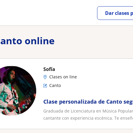
Dar clases 
Canto online
Sofía
Clases on line
Canto
Clase personalizada de Canto seg
Graduada de Licenciatura en Música Popular 
cantante con experiencia escénica. Te enseño