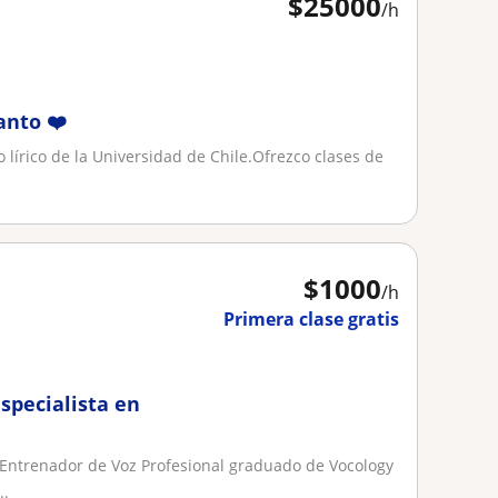
$
25000
/h
anto ❤️
 lírico de la Universidad de Chile.Ofrezco clases de
$
1000
/h
Primera clase gratis
specialista en
 Entrenador de Voz Profesional graduado de Vocology
..