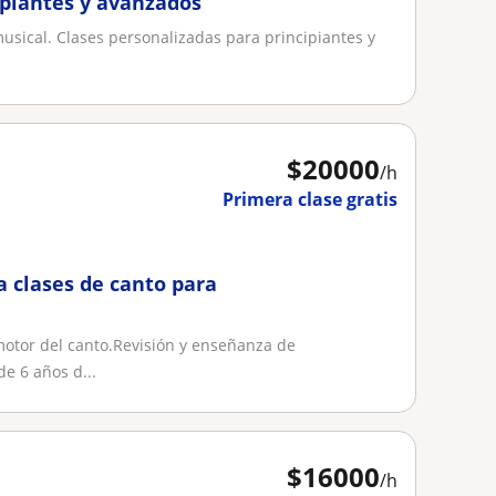
ipiantes y avanzados
musical. Clases personalizadas para principiantes y
$
20000
/h
Primera clase gratis
za clases de canto para
motor del canto.Revisión y enseñanza de
de 6 años d...
$
16000
/h