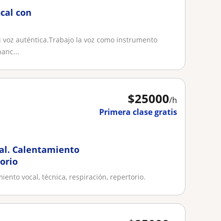
ocal con
u voz auténtica.Trabajo la voz como instrumento
anc...
$
25000
/h
Primera clase gratis
ial. Calentamiento
torio
ento vocal, técnica, respiración, repertorio.