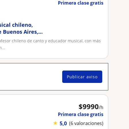
Primera clase gratis
ical chileno,
e Buenos Aires,
or
ofesor chileno de canto y educador musical, con más
...
Publicar aviso
$
9990
/h
Primera clase gratis
★
5,0
(6 valoraciones)