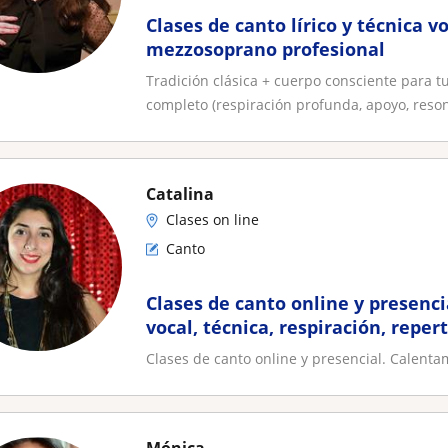
Clases de canto lírico y técnica v
mezzosoprano profesional
Tradición clásica + cuerpo consciente para t
completo (respiración profunda, apoyo, reson
Catalina
Clases on line
Canto
Clases de canto online y presenc
vocal, técnica, respiración, reper
Clases de canto online y presencial. Calentami