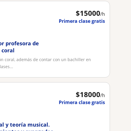
$
15000
/h
Primera clase gratis
or profesora de
 coral
n coral, además de contar con un bachiller en
ases...
$
18000
/h
Primera clase gratis
l y teoría musical.