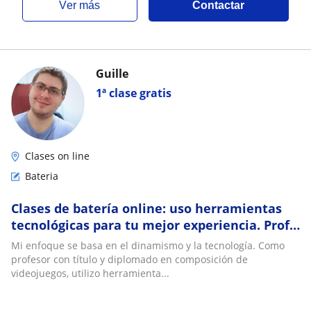
ver más
Contactar
Guille
1ª clase gratis
Clases on line
Bateria
Clases de batería online: uso herramientas
tecnológicas para tu mejor experiencia. Profe
titulado con diplomatura en composición
Mi enfoque se basa en el dinamismo y la tecnología. Como
profesor con título y diplomado en composición de
videojuegos, utilizo herramienta...