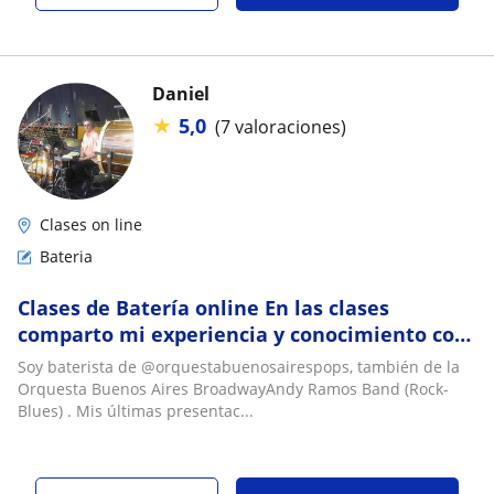
Daniel
★
5,0
(7 valoraciones)
Clases on line
Bateria
Clases de Batería online En las clases
comparto mi experiencia y conocimiento con
más de 30 años en variados estilos
Soy baterista de @orquestabuenosairespops, también de la
Orquesta Buenos Aires BroadwayAndy Ramos Band (Rock-
Blues) . Mis últimas presentac...