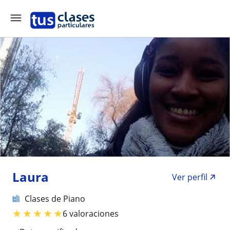
Laura
Ver perfil
Clases de Piano
★
★
★
★
★
6 valoraciones