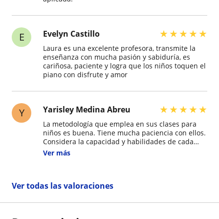
★
★
★
★
★
Evelyn Castillo
E
Laura es una excelente profesora, transmite la
enseñanza con mucha pasión y sabiduría, es
cariñosa, paciente y logra que los niños toquen el
piano con disfrute y amor
★
★
★
★
★
Yarisley Medina Abreu
Y
La metodología que emplea en sus clases para
niños es buena. Tiene mucha paciencia con ellos.
Considera la capacidad y habilidades de cada
uno, es decir, sus respectivas individualidades, a
Ver más
pesar de que las clases puedan ser grupales.
Luego de terminar un taller, orienta a los padres
sobre qué otros cursos y/o talleres pudieran
Ver todas las valoraciones
tomar sus hijos para continuar desarrollándose, a
partir de un diagnóstico que hace de sus
estudiantes durante el taller que ella imparte.