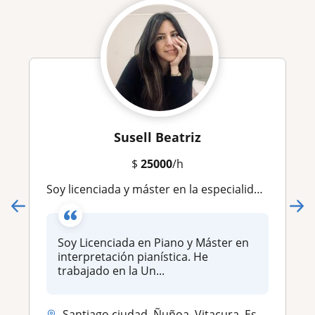
Susell Beatriz
$
25000
/h
Soy licenciada y máster en la especialidad de interpretación musical, piano. En mis clases aprenderás teoría, repertorio, técnica, musicalidad y desenvolvimiento musical
Soy Licenciada en Piano y Máster en
interpretación pianística. He
trabajado en la Un...
Santiago ciudad, Ñuñoa, Vitacura, Estacion Central, La Florida, La Reina, Providencia, Las Condes