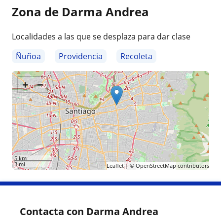
Zona de Darma Andrea
Localidades a las que se desplaza para dar clase
Ñuñoa
Providencia
Recoleta
+
−
5 km
3 mi
Leaflet
| ©
OpenStreetMap
contributors
Contacta con Darma Andrea