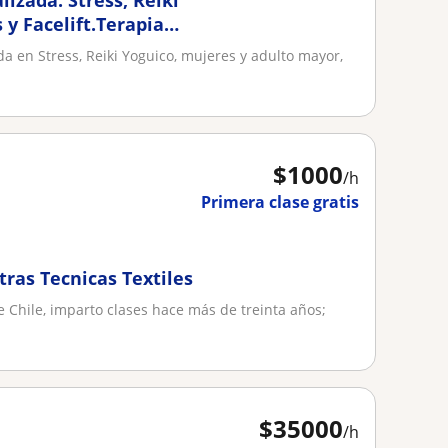
lizada: Stress, Reiki
 y Facelift.Terapia
da en Stress, Reiki Yoguico, mujeres y adulto mayor,
$
1000
/h
Primera clase gratis
 otras Tecnicas Textiles
e Chile, imparto clases hace más de treinta años;
$
35000
/h