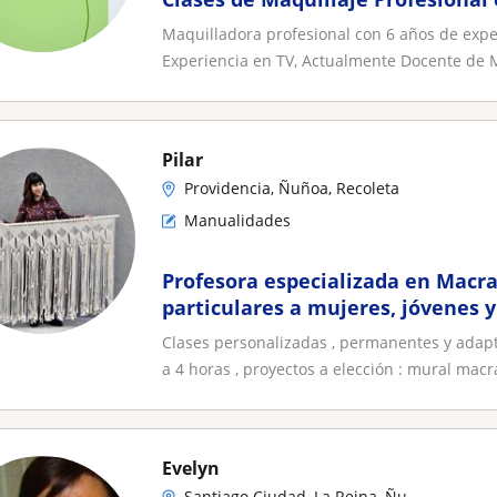
Maquilladora profesional con 6 años de exper
Experiencia en TV, Actualmente Docente de M
Pilar
Providencia, Ñuñoa, Recoleta
Manualidades
Profesora especializada en Macr
particulares a mujeres, jóvenes 
domicilio o en taller, inscribete 
Clases personalizadas , permanentes y adap
a 4 horas , proyectos a elección : mural macra
Evelyn
Santiago Ciudad, La Reina, Ñu...