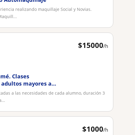
iencia realizando maquillaje Social y Novias.
aquill...
$
15000
/h
amé. Clases
y adultos mayores a

tadas a las necesidades de cada alumno, duración 3
...
$
1000
/h