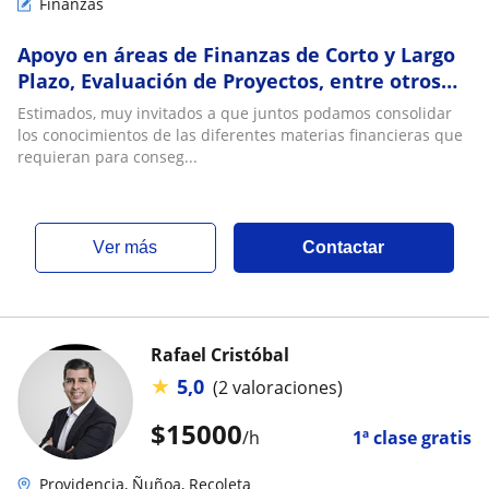
Finanzas
Apoyo en áreas de Finanzas de Corto y Largo
Plazo, Evaluación de Proyectos, entre otros
temas Financieros
Estimados, muy invitados a que juntos podamos consolidar
los conocimientos de las diferentes materias financieras que
requieran para conseg...
ver más
Contactar
Rafael Cristóbal
★
5,0
(2 valoraciones)
$
15000
/h
1ª clase gratis
Providencia, Ñuñoa, Recoleta