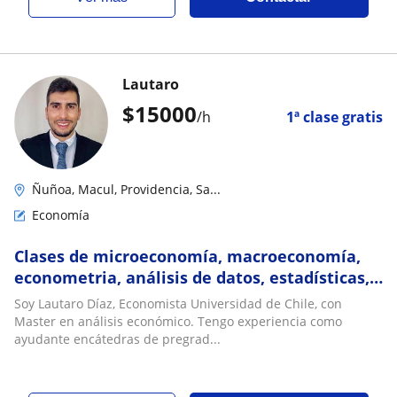
Lautaro
$
15000
/h
1ª clase gratis
Ñuñoa, Macul, Providencia, Sa...
Economía
Clases de microeconomía, macroeconomía,
econometria, análisis de datos, estadísticas,
matemática y similares
Soy Lautaro Díaz, Economista Universidad de Chile, con
Master en análisis económico. Tengo experiencia como
ayudante encátedras de pregrad...