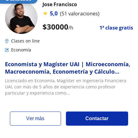
Jose Francisco
★
5,0
(51 valoraciones)
$
30000
/h
1ª clase gratis
Clases on line
Economía
Economista y Magíster UAI | Microeconomía,
Macroeconomía, Econometría y Cálculo
Financiero
Licenciado en Economía, Magíster en Ingeniería Financiera
UAI, con más de 5 años de experiencia como profesor
particular y experiencia como...
ver más
Contactar