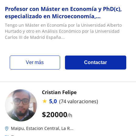
Profesor con Máster en Economía y PhD(c),
especializado en Microeconomía,
Macroeconomía y Econometría
Tengo un Máster en Economía por la Universidad Alberto
Hurtado y otro en Análisis Económico por la Universidad
Carlos III de Madrid España...
ver más
Contactar
Cristian Felipe
★
5,0
(74 valoraciones)
$
20000
/h
Maipu, Estacion Central, La R...