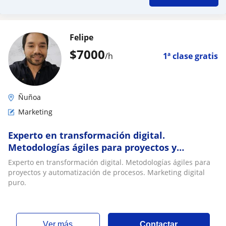
Felipe
$
7000
/h
1ª clase gratis
Ñuñoa
Marketing
Experto en transformación digital.
Metodologías ágiles para proyectos y
automatización de procesos. Marketing
Experto en transformación digital. Metodologías ágiles para
digital puro
proyectos y automatización de procesos. Marketing digital
puro.
ver más
Contactar