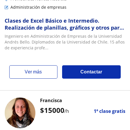
Administración de empresas
Clases de Excel Básico e Intermedio.
Realización de planillas, gráficos y otros para
tu trabajo o estudio
Ingeniero en Administración de Empresas de la Universidad
Andrés Bello. Diplomados de la Universidad de Chile. 15 años
de experiencia profe...
ver más
Contactar
Francisca
$
15000
/h
1ª clase gratis