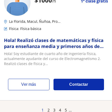
$
1000
/h
1ª clase gratis
La Florida, Macul, Ñuñoa, Pro...
Física: Física básica
Hola! Realizó clases de matemáticas y física
para enseñanza media y primeros años de
universidad
Hola! Soy estudiante de cuarto año de ingeniería física,
actualmente ayudante del curso de Electromagnetismo 2.
Realizó clases de física y...
ver más
Contactar
1
2
3
4
5
...