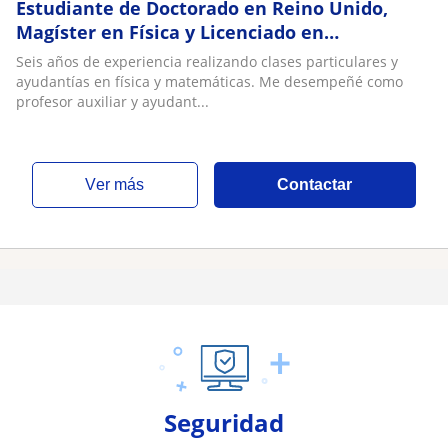
Estudiante de Doctorado en Reino Unido,
Magíster en Física y Licenciado en
Astronomía de la Universidad de Chile realiza
Seis años de experiencia realizando clases particulares y
clases particulares de Física y Matemática
ayudantías en física y matemáticas. Me desempeñé como
para enseñanza básica, media y universitaria
profesor auxiliar y ayudant...
ver más
Contactar
Seguridad