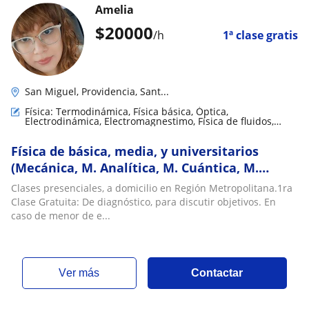
Amelia
$
20000
/h
1ª clase gratis
San Miguel, Providencia, Sant...
Física: Termodinámica, Física básica, Óptica,
Electrodinámica, Electromagnestimo, Física de fluidos,
Física mecánica
Física de básica, media, y universitarios
(Mecánica, M. Analítica, M. Cuántica, M.
Estadística | ElectroMagnetismo,
Clases presenciales, a domicilio en Región Metropolitana.1ra
ElectroDinámica | Termo, Óptica)
Clase Gratuita: De diagnóstico, para discutir objetivos. En
caso de menor de e...
ver más
Contactar