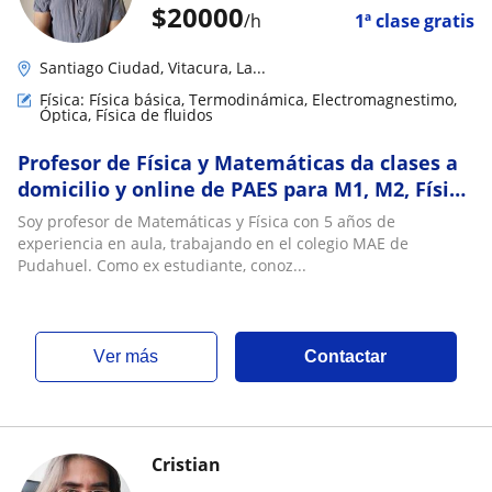
$
20000
/h
1ª clase gratis
Santiago Ciudad, Vitacura, La...
Física: Física básica, Termodinámica, Electromagnestimo,
Óptica, Física de fluidos
Profesor de Física y Matemáticas da clases a
domicilio y online de PAES para M1, M2, Física
y Ramos de 1° año de Universidad
Soy profesor de Matemáticas y Física con 5 años de
experiencia en aula, trabajando en el colegio MAE de
Pudahuel. Como ex estudiante, conoz...
ver más
Contactar
Cristian