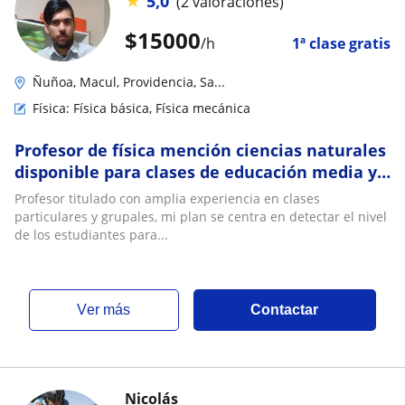
★
5,0
(2 valoraciones)
$
15000
/h
1ª clase gratis
Ñuñoa, Macul, Providencia, Sa...
Física: Física básica, Física mecánica
Profesor de física mención ciencias naturales
disponible para clases de educación media y
universitaria
Profesor titulado con amplia experiencia en clases
particulares y grupales, mi plan se centra en detectar el nivel
de los estudiantes para...
ver más
Contactar
Nicolás