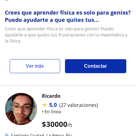
Crees que aprender física es solo para genixs?
Puedo ayudarte a que quites tus
frustraciones con la matemática y la física
Crees que aprender física es solo para genixs? Puedo
ayudarte a que quites tus frustraciones con la matemática y
la física.
ver más
Contactar
Ricardo
★
5,0
(27 valoraciones)
En línea
$
30000
/h
Santiago Ciudad, La Reina, Ñu...