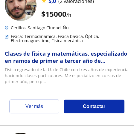
★
5,0
(2 valoraciones)
$
15000
/h
Cerillos, Santiago Ciudad, Ñu...
Física: Termodinámica, Física básica, Óptica,
Electromagnestimo, Física mecánica
Clases de física y matemáticas, especializado
en ramos de primer a tercer año de
universidad
Físico egresado de la U. de Chile con tres años de experiencia
haciendo clases particulares. Me especializo en cursos de
primer año, pero p...
ver más
Contactar