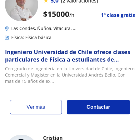
★
5,0
(2 valoraciones)
$
15000
/h
1ª clase gratis
Las Condes, Ñuñoa, Vitacura, ...
Física: Física básica
Ingeniero Universidad de Chile ofrece clases
particulares de Física a estudiantes de
educación media
Con grado de Ingeniería en la Universidad de Chile, Ingeniero
Comercial y Magister en la Universidad Andrés Bello. Con
mas de 15 años de ex...
ver más
Contactar
Cristian