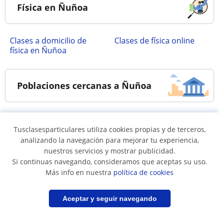
Física en Ñuñoa
Clases a domicilio de
Clases de física online
física en Ñuñoa
Poblaciones cercanas a Ñuñoa
Clases de física en La
Clases de física en La
Tusclasesparticulares utiliza cookies propias y de terceros,
Florida
Reina
analizando la navegación para mejorar tu experiencia,
Clases de física en Las
Clases de física en
nuestros servicios y mostrar publicidad.
Condes
Macul
Si continuas navegando, consideramos que aceptas su uso.
Más info en nuestra
política de cookies
Clases de física en
Clases de física en
Peñalolen
Providencia
Filtrar
Guardar búsqueda
Aceptar y seguir navegando
Clases de física en San
Clases de física en San
Joaquin
Miguel