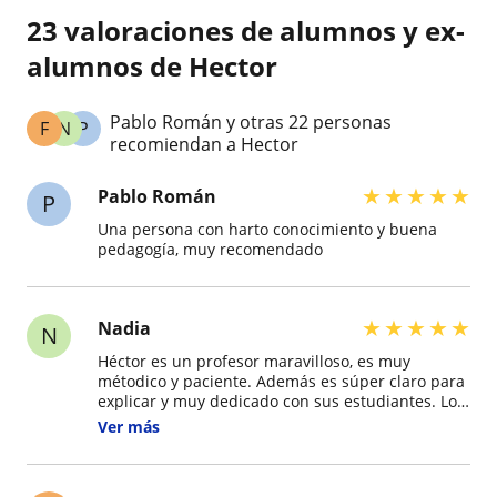
23 valoraciones de alumnos y ex-
alumnos de Hector
Pablo Román y otras 22 personas
F
N
P
recomiendan a Hector
★
★
★
★
★
Pablo Román
P
Una persona con harto conocimiento y buena
pedagogía, muy recomendado
★
★
★
★
★
Nadia
N
Héctor es un profesor maravilloso, es muy
métodico y paciente. Además es súper claro para
explicar y muy dedicado con sus estudiantes. Lo
recomiendo a full, tiene mucha ética y además es
Ver más
muy generoso. Tomen clases con él!