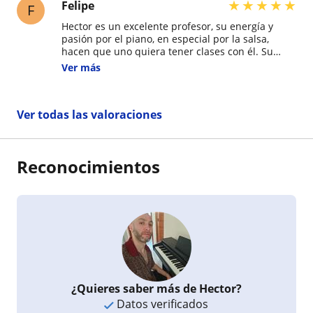
★
★
★
★
★
Felipe
F
Hector es un excelente profesor, su energía y
pasión por el piano, en especial por la salsa,
hacen que uno quiera tener clases con él. Su
metodo es bastante entretenido y la manera en
Ver más
como entrega la informacion hace que a uno le
dan ganas de seguir tocando
Ver todas las valoraciones
Reconocimientos
¿Quieres saber más de Hector?
Datos verificados