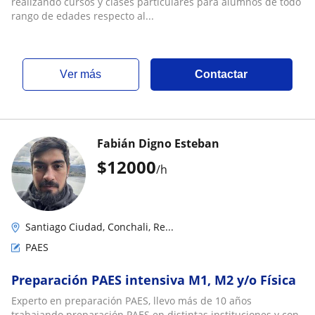
realizando cursos y clases particulares para alumnos de todo
rango de edades respecto al...
ver más
Contactar
Fabián Digno Esteban
$
12000
/h
Santiago Ciudad, Conchali, Re...
PAES
Preparación PAES intensiva M1, M2 y/o Física
Experto en preparación PAES, llevo más de 10 años
trabajando preparación PAES en distintas instituciones y con