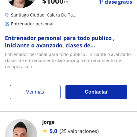
$
1000
/h
1ª clase gratis
Santiago Ciudad, Calera De Ta...
Entrenador personal
Entrenador personal para todo publico ,
iniciante o avanzado, clases de
entrenamiento ,kickboxing o entrenamiento
Entrenador personal para todo publico , iniciante o avanzado,
de recuperación
clases de entrenamiento ,kickboxing o entrenamiento de
recuperación
ver más
Contactar
Jorge
★
5,0
(25 valoraciones)