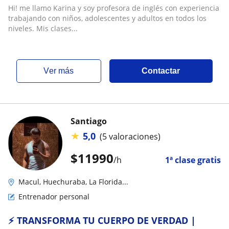
Hi! me llamo Karina y soy profesora de inglés con experiencia
trabajando con niños, adolescentes y adultos en todos los
niveles. Mis clases...
ver más
Contactar
Santiago
★
5,0
(5 valoraciones)
$
11990
/h
1ª clase gratis
Macul, Huechuraba, La Florida...
Entrenador personal
⚡️ TRANSFORMA TU CUERPO DE VERDAD |