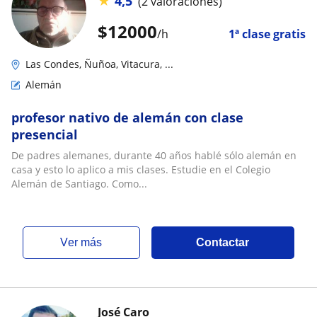
★
4,5
(2 valoraciones)
$
12000
/h
1ª clase gratis
Las Condes, Ñuñoa, Vitacura, ...
Alemán
profesor nativo de alemán con clase
presencial
De padres alemanes, durante 40 años hablé sólo alemán en
casa y esto lo aplico a mis clases. Estudie en el Colegio
Alemán de Santiago. Como...
ver más
Contactar
José Caro