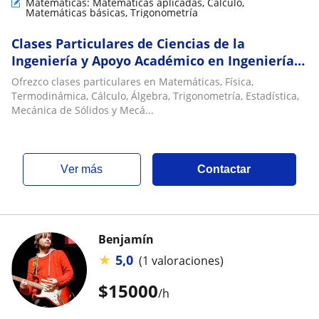
Matemáticas: Matemáticas aplicadas, Cálculo,
Matemáticas básicas, Trigonometría
Clases Particulares de Ciencias de la
Ingeniería y Apoyo Académico en Ingeniería
Civil
Ofrezco clases particulares en Matemáticas, Física,
Termodinámica, Cálculo, Álgebra, Trigonometría, Estadística,
Mecánica de Sólidos y Mecá...
ver más
Contactar
Benjamín
★
5,0
(1 valoraciones)
$
15000
/h