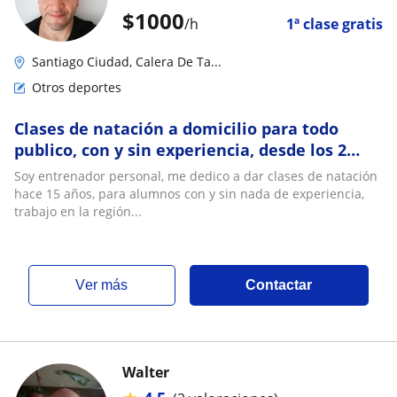
$
1000
/h
1ª clase gratis
Santiago Ciudad, Calera De Ta...
Otros deportes
Clases de natación a domicilio para todo
publico, con y sin experiencia, desde los 2
años hasta los 60 años en santiago
Soy entrenador personal, me dedico a dar clases de natación
hace 15 años, para alumnos con y sin nada de experiencia,
trabajo en la región...
ver más
Contactar
Walter