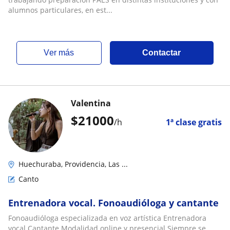
alumnos particulares, en est...
ver más
Contactar
Valentina
$
21000
/h
1ª clase gratis
Huechuraba, Providencia, Las ...
Canto
Entrenadora vocal. Fonoaudióloga y cantante
Fonoaudióloga especializada en voz artística Entrenadora
vocal Cantante Modalidad online y presencial Siempre se