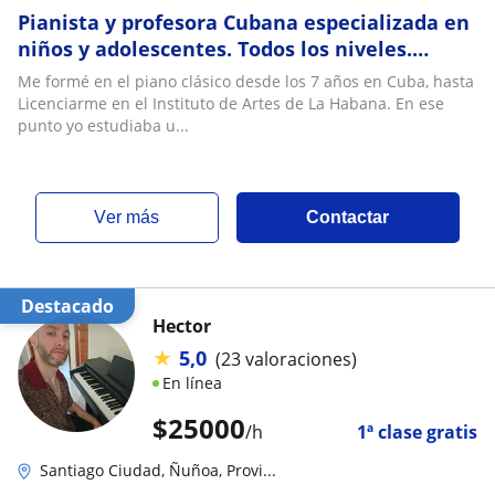
Pianista y profesora Cubana especializada en
niños y adolescentes. Todos los niveles.
Clases de Piano, Solfeo y Teoría Musical a
Me formé en el piano clásico desde los 7 años en Cuba, hasta
domicilio
Licenciarme en el Instituto de Artes de La Habana. En ese
punto yo estudiaba u...
ver más
Contactar
Destacado
Hector
★
5,0
(23 valoraciones)
En línea
$
25000
/h
1ª clase gratis
Santiago Ciudad, Ñuñoa, Provi...