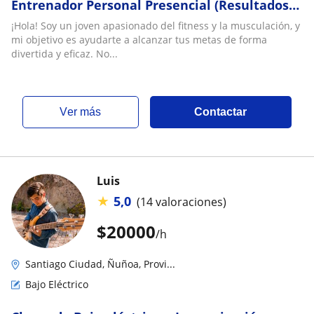
Entrenador Personal Presencial (Resultados
Comprobables + 🥗 Plan Nutricional Realista)
¡Hola! Soy un joven apasionado del fitness y la musculación, y
mi objetivo es ayudarte a alcanzar tus metas de forma
divertida y eficaz. No...
ver más
Contactar
Luis
★
5,0
(14 valoraciones)
$
20000
/h
Santiago Ciudad, Ñuñoa, Provi...
Bajo Eléctrico