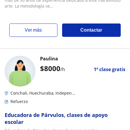
mas de 30 años de experiencia dedicado a este maravilloso
arte. La metodología se...
ver más
Contactar
Paulina
$
8000
/h
1ª clase gratis
Conchali, Huechuraba, Indepen...
Refuerzo
Educadora de Párvulos, clases de apoyo
escolar