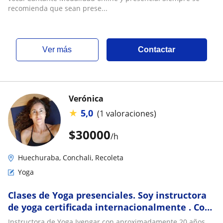
recomienda que sean prese...
ver más
Contactar
Verónica
★
5,0
(1 valoraciones)
$
30000
/h
Huechuraba, Conchali, Recoleta
Yoga
Clases de Yoga presenciales. Soy instructora
de yoga certificada internacionalmente . Con
más de 10 años de experiencia
Instructora de Yoga Iyengar con aproximadamente 20 años