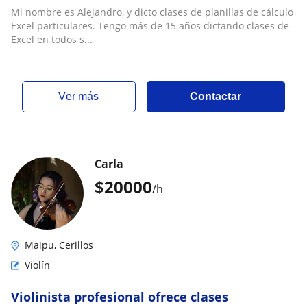
Mi nombre es Alejandro, y dicto clases de planillas de cálculo
Excel particulares. Tengo más de 15 años dictando clases de
Excel en todos s...
ver más
Contactar
Carla
$
20000
/h
Maipu, Cerillos
Violín
Violinista profesional ofrece clases