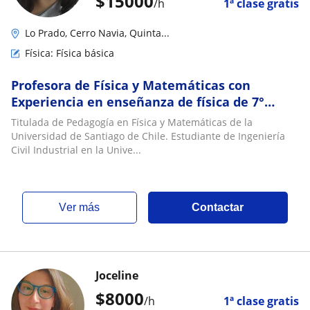
$
15000
/h
1ª clase gratis
Lo Prado, Cerro Navia, Quinta...
Física: Física básica
Profesora de Física y Matemáticas con
Experiencia en enseñanza de física de 7°
básico a III° medio y preparación PAES
Titulada de Pedagogía en Física y Matemáticas de la
Universidad de Santiago de Chile. Estudiante de Ingeniería
Civil Industrial en la Unive...
ver más
Contactar
Joceline
$
8000
/h
1ª clase gratis