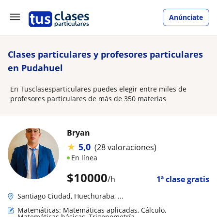
Anúnciate
Clases particulares y profesores particulares
en Pudahuel
En Tusclasesparticulares puedes elegir entre miles de
profesores particulares de más de 350 materias
Bryan
★
5,0
(28 valoraciones)
En línea
$
10000
/h
1ª clase gratis
Santiago Ciudad, Huechuraba, ...
Matemáticas: Matemáticas aplicadas, Cálculo,
Matemáticas básicas, Trigonometría