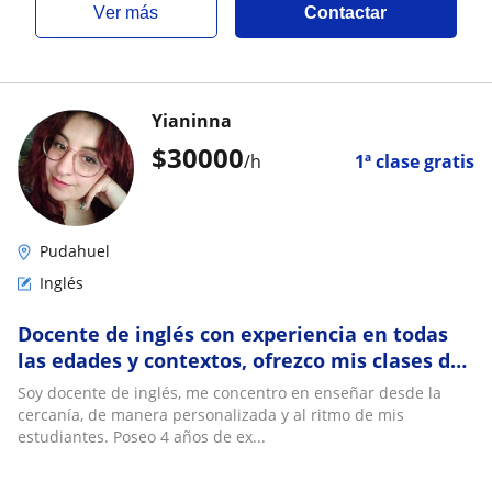
ver más
Contactar
Yianinna
$
30000
/h
1ª clase gratis
Pudahuel
Inglés
Docente de inglés con experiencia en todas
las edades y contextos, ofrezco mis clases de
manera presencial con material de apoyo
Soy docente de inglés, me concentro en enseñar desde la
cercanía, de manera personalizada y al ritmo de mis
estudiantes. Poseo 4 años de ex...