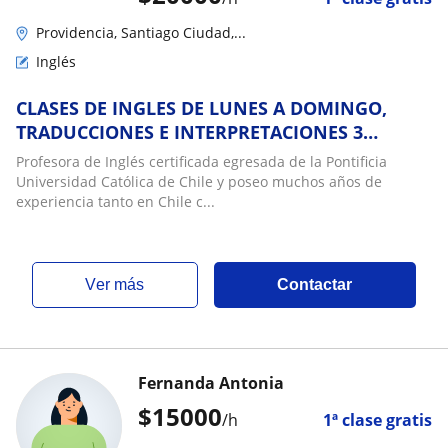
Providencia, Santiago Ciudad,...
Inglés
CLASES DE INGLES DE LUNES A DOMINGO,
TRADUCCIONES E INTERPRETACIONES 3
IDIOMAS TODOS NIVELES: INGLES DE
Profesora de Inglés certificada egresada de la Pontificia
NEGOCIOS EN LAS CONDES, PROVIDENCIA,
Universidad Católica de Chile y poseo muchos años de
MAIPU, ÑUÑOA, PUDAHUEL, VITACURA, LA
experiencia tanto en Chile c...
FLORIDA, G. AVENIDA, ÑUÑOA, LA REINA,
SANTIAGO C
ver más
Contactar
Fernanda Antonia
$
15000
/h
1ª clase gratis