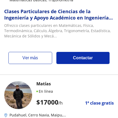
Clases Particulares de Ciencias de la
Ingeniería y Apoyo Académico en Ingeniería
Civil
Ofrezco clases particulares en Matemáticas, Física,
Termodinámica, Cálculo, Álgebra, Trigonometría, Estadística,
Mecánica de Sólidos y Mecá...
ver más
Contactar
Matías
En línea
$
17000
/h
1ª clase gratis
Pudahuel, Cerro Navia, Maipu,...