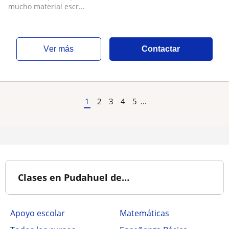
mucho material escr...
ver más
Contactar
1
2
3
4
5
...
Clases en Pudahuel de…
Apoyo escolar
Matemáticas