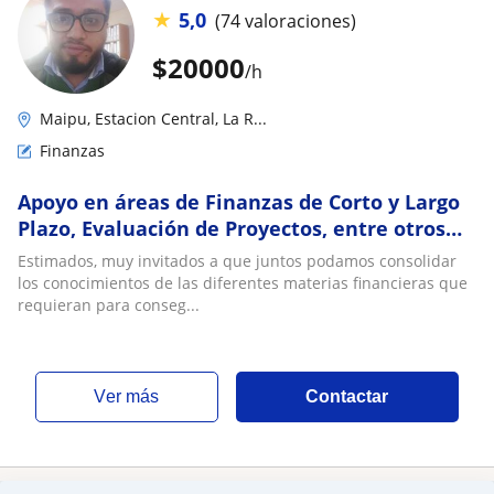
★
5,0
(74 valoraciones)
$
20000
/h
Maipu, Estacion Central, La R...
Finanzas
Apoyo en áreas de Finanzas de Corto y Largo
Plazo, Evaluación de Proyectos, entre otros
temas Financieros
Estimados, muy invitados a que juntos podamos consolidar
los conocimientos de las diferentes materias financieras que
requieran para conseg...
ver más
Contactar