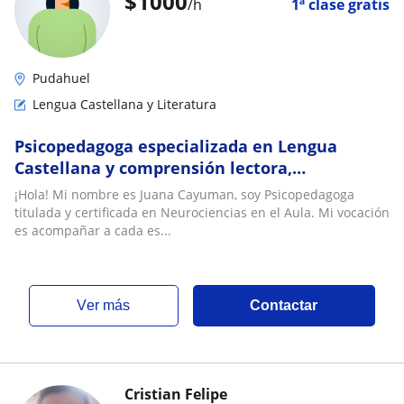
$
1000
/h
1ª clase gratis
Pudahuel
Lengua Castellana y Literatura
Psicopedagoga especializada en Lengua
Castellana y comprensión lectora,
reforzamiento y técnicas de estudio
¡Hola! Mi nombre es Juana Cayuman, soy Psicopedagoga
titulada y certificada en Neurociencias en el Aula. Mi vocación
es acompañar a cada es...
ver más
Contactar
Cristian Felipe