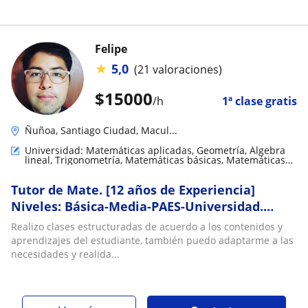
Felipe
★
5,0
(21 valoraciones)
$
15000
/h
1ª clase gratis
Ñuñoa, Santiago Ciudad, Macul...
Universidad: Matemáticas aplicadas, Geometría, Álgebra
lineal, Trigonometría, Matemáticas básicas, Matemáticas
discretas
Tutor de Mate. [12 años de Experiencia]
Niveles: Básica-Media-PAES-Universidad.
CLASES / AYUDA / REFORZAMIENTO / GUÍAS
Realizo clases estructuradas de acuerdo a los contenidos y
aprendizajes del estudiante, también puedo adaptarme a las
necesidades y realida...