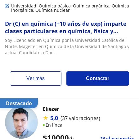
Universidad: Química básica, Química orgánica, Química
inorgánica, Química nuclear
Dr (C) en química (+10 años de exp) imparte
clases particulares en química, física y
matemática
Soy Licenciado en Química por la Universidad Católica del
Norte, Magíster en Química de la Universidad de Santiago y
actual Candidato a Doc...
ver más
Contactar
Destacado
Eliezer
★
5,0
(37 valoraciones)
En línea
$
10000
/h
1ª clase gratis