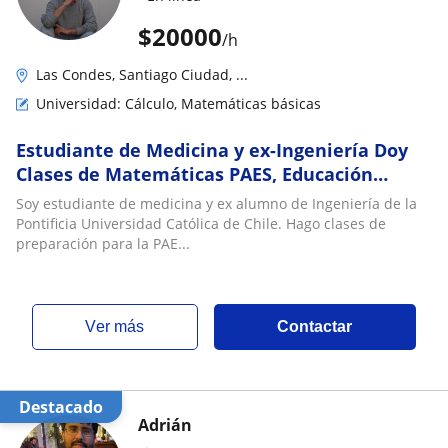
$
20000
/h
Las Condes, Santiago Ciudad, ...
Universidad: Cálculo, Matemáticas básicas
Estudiante de Medicina y ex-Ingeniería Doy
Clases de Matemáticas PAES, Educación
Básica, Media y Superior
Soy estudiante de medicina y ex alumno de Ingeniería de la
Pontificia Universidad Católica de Chile. Hago clases de
preparación para la PAE...
ver más
Contactar
Destacado
Adrián