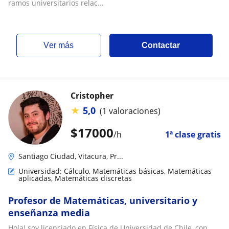
ramos universitarios relac...
ver más
Contactar
Cristopher
★
5,0
(1 valoraciones)
$
17000
/h
1ª clase gratis
Santiago Ciudad, Vitacura, Pr...
Universidad: Cálculo, Matemáticas básicas, Matemáticas
aplicadas, Matemáticas discretas
Profesor de Matemáticas, universitario y
enseñanza media
Hola! soy licenciado en Física de Universidad de Chile, con