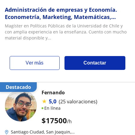
Administración de empresas y Economía.
Econometría, Marketing, Matemáticas,
Estadísticas, entre otros
Magíster en Políticas Públicas de la Universidad de Chile y
con amplia experiencia en la enseñanza. Cuento con mucho
material disponible y...
ver más
Contactar
Destacado
Fernando
★
5,0
(25 valoraciones)
En línea
$
17500
/h
Santiago Ciudad, San Joaquin,...