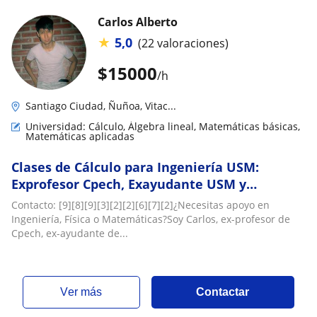
Carlos Alberto
★
5,0
(22 valoraciones)
$
15000
/h
Santiago Ciudad, Ñuñoa, Vitac...
Universidad: Cálculo, Álgebra lineal, Matemáticas básicas,
Matemáticas aplicadas
Clases de Cálculo para Ingeniería USM:
Exprofesor Cpech, Exayudante USM y
Entrenador Académico de Estudiantes
Contacto: [9][8][9][3][2][2][6][7][2]¿Necesitas apoyo en
Ingeniería, Física o Matemáticas?Soy Carlos, ex-profesor de
Cpech, ex-ayudante de...
ver más
Contactar