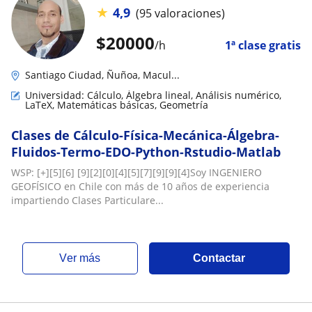
★
4,9
(95 valoraciones)
$
20000
/h
1ª clase gratis
Santiago Ciudad, Ñuñoa, Macul...
Universidad: Cálculo, Álgebra lineal, Análisis numérico,
LaTeX, Matemáticas básicas, Geometría
Clases de Cálculo-Física-Mecánica-Álgebra-
Fluidos-Termo-EDO-Python-Rstudio-Matlab
WSP: [+][5][6] [9][2][0][4][5][7][9][9][4]Soy INGENIERO
GEOFÍSICO en Chile con más de 10 años de experiencia
impartiendo Clases Particulare...
ver más
Contactar