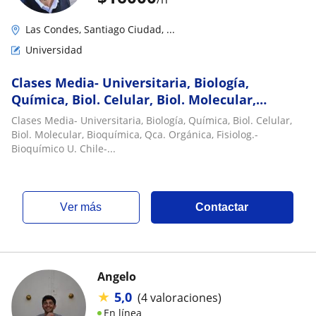
Las Condes, Santiago Ciudad, ...
Universidad
Clases Media- Universitaria, Biología,
Química, Biol. Celular, Biol. Molecular,
Bioquímica, Qca. Orgánica, Fisiolog.-
Clases Media- Universitaria, Biología, Química, Biol. Celular,
Bioquímico U. Chile- Experiencia
Biol. Molecular, Bioquímica, Qca. Orgánica, Fisiolog.-
Bioquímico U. Chile-...
ver más
Contactar
Angelo
★
5,0
(4 valoraciones)
En línea