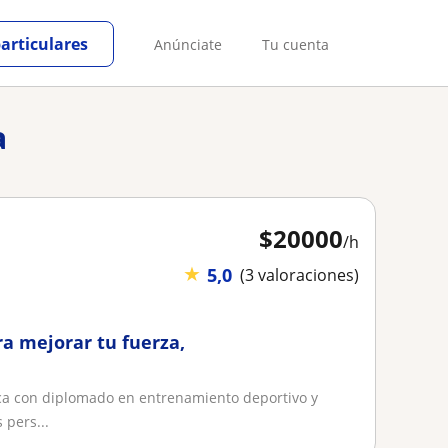
particulares
Anúnciate
Tu cuenta
a
$
20000
/h
★
5,0
(3 valoraciones)
a mejorar tu fuerza,
sica con diplomado en entrenamiento deportivo y
 pers...