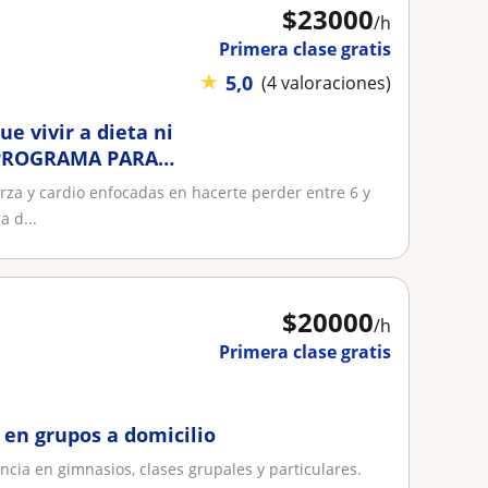
$
23000
/h
Primera clase gratis
★
5,0
(4 valoraciones)
ue vivir a dieta ni
 - PROGRAMA PARA
za y cardio enfocadas en hacerte perder entre 6 y
a d...
$
20000
/h
Primera clase gratis
en grupos a domicilio
ncia en gimnasios, clases grupales y particulares.