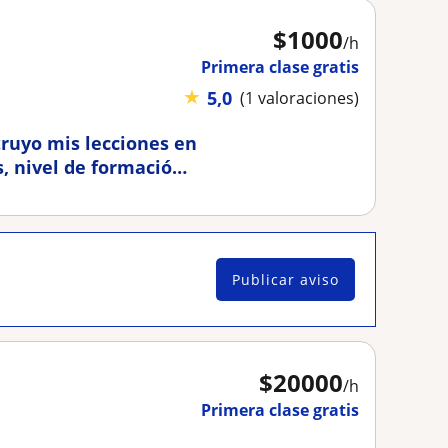
$
1000
/h
Primera clase gratis
★
5,0
(1 valoraciones)
truyo mis lecciones en
s, nivel de formación,
es públicos, su casa o
Publicar aviso
$
20000
/h
Primera clase gratis