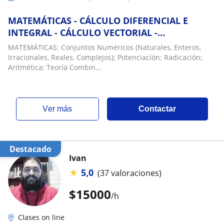
MATEMÁTICAS - CÁLCULO DIFERENCIAL E
INTEGRAL - CÁLCULO VECTORIAL -
ECUACIONES DIFERENCIALES
MATEMÁTICAS: Conjuntos Numéricos (Naturales, Enteros,
Irracionales, Reales, Complejos); Potenciación; Radicación;
Aritmética; Teoría Combin...
ver más
Contactar
Destacado
Ivan
★
5,0
(37 valoraciones)
$
15000
/h
Clases on line