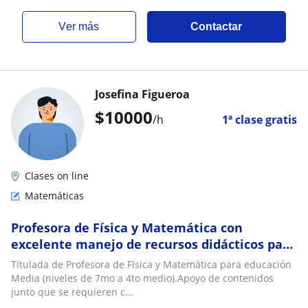
ver más
Contactar
Josefina Figueroa
$
10000
/h
1ª clase gratis
Clases on line
Matemáticas
Profesora de Física y Matemática con
excelente manejo de recursos didácticos para
facilitar la comprensión
Titulada de Profesora de Física y Matemática para educación
Media (niveles de 7mo a 4to medio).Apoyo de contenidos
junto que se requieren c...