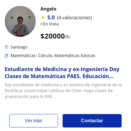
Angelo
★
5,0
(4 valoraciones)
En línea
$
20000
/h
Santiago
Matemáticas: Cálculo, Matemáticas básicas
Estudiante de Medicina y ex-Ingeniería Doy
Clases de Matemáticas PAES, Educación
Básica, Media y Superior
Soy estudiante de medicina y ex alumno de Ingeniería de la
Pontificia Universidad Católica de Chile. Hago clases de
preparación para la PAE...
ver más
Contactar