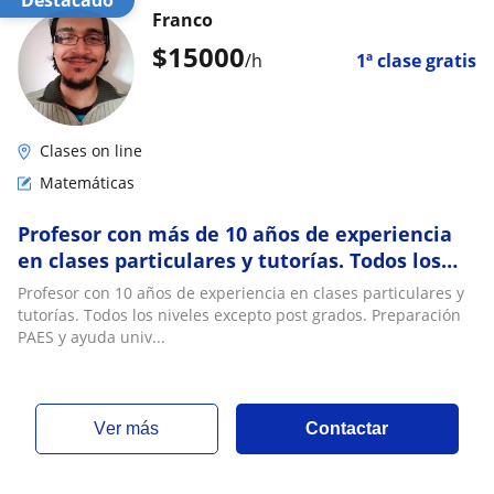
Destacado
Franco
$
15000
/h
1ª clase gratis
Clases on line
Matemáticas
Profesor con más de 10 años de experiencia
en clases particulares y tutorías. Todos los
niveles excepto post grados
Profesor con 10 años de experiencia en clases particulares y
tutorías. Todos los niveles excepto post grados. Preparación
PAES y ayuda univ...
ver más
Contactar