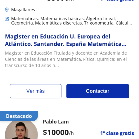
Magallanes
Matemáticas: Matemáticas básicas, Álgebra lineal,
Geometría, Matemáticas discretas, Trigonometría, Cálculo,
Teoría de números, Matemáticas aplicadas
Magister en Educación U. Europea del
Atlántico. Santander. España Matemática
Física y Química en Academia de Ciencias
Magister en Educación Titulada y docente en Academia de
Ciencias de las áreas en Matemática, Física, Química; en el
transcurso de 10 años h...
ver más
Contactar
Destacado
Pablo Lam
$
10000
/h
1ª clase gratis