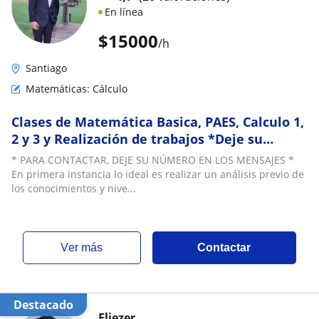
En línea
$
15000
/h
Santiago
Matemáticas: Cálculo
Clases de Matemática Basica, PAES, Calculo 1,
2 y 3 y Realización de trabajos *Deje su
número en los mensajes
* PARA CONTACTAR, DEJE SU NÚMERO EN LOS MENSAJES *
En primera instancia lo ideal es realizar un análisis previo de
los conocimientos y nive...
ver más
Contactar
Destacado
Eliezer