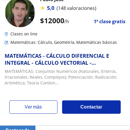
★
5,0
(148 valoraciones)
$
12000
/h
1ª clase gratis
Clases on line
Matemáticas: Cálculo, Geometría, Matemáticas básicas
MATEMÁTICAS - CÁLCULO DIFERENCIAL E
INTEGRAL - CÁLCULO VECTORIAL -
ECUACIONES DIFERENCIALES
MATEMÁTICAS: Conjuntos Numéricos (Naturales, Enteros,
Irracionales, Reales, Complejos); Potenciación; Radicación;
Aritmética; Teoría Combin...
ver más
Contactar