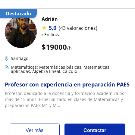
Destacado
Adrián
★
5,0
(43 valoraciones)
En línea
$
19000
/h
Santiago
Matemáticas: Matemáticas básicas, Matemáticas
aplicadas, Álgebra lineal, Cálculo
Profesor con experiencia en preparación PAES
Profesor, dedicado a la docencia y formación académica por
más de 15 años. Especializado en clases de Matemáticas y
preparación PAES M1 y M...
ver más
Contactar