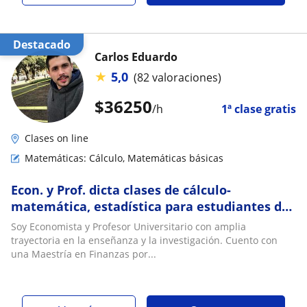
Destacado
Carlos Eduardo
★
5,0
(82 valoraciones)
$
36250
/h
1ª clase gratis
Clases on line
Matemáticas: Cálculo, Matemáticas básicas
Econ. y Prof. dicta clases de cálculo-
matemática, estadística para estudiantes de
ciencias económicas y sociales
Soy Economista y Profesor Universitario con amplia
trayectoria en la enseñanza y la investigación. Cuento con
una Maestría en Finanzas por...