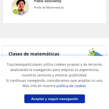
Pablo Geovanny
Profe de Matemáticas
Clases de matemáticas
Tusclasesparticulares utiliza cookies propias y de terceros,
analizando la navegación para mejorar tu experiencia,
clases particulares a
Clases de matemáticas
domicilio de
online
nuestros servicios y mostrar publicidad.
Matemáticas
Si continuas navegando, consideramos que aceptas su uso.
Más info en nuestra
política de cookies
Clases de matemáticas en...
Filtrar
Guardar búsqueda
Aceptar y seguir navegando