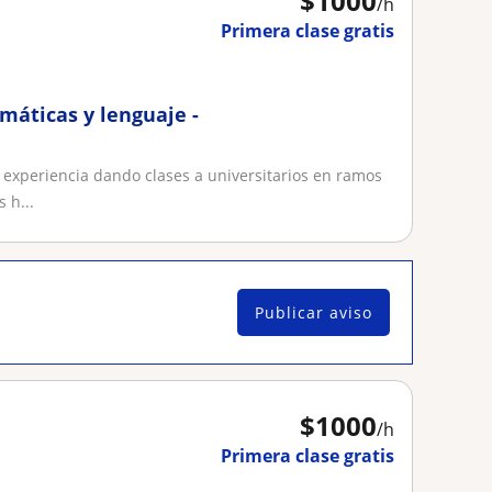
$
1000
/h
Primera clase gratis
máticas y lenguaje -
experiencia dando clases a universitarios en ramos
 h...
Publicar aviso
$
1000
/h
Primera clase gratis