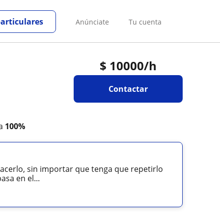
particulares
Anúnciate
Tu cuenta
$
10000
/h
Contactar
ta
100%
cerlo, sin importar que tenga que repetirlo
sa en el...