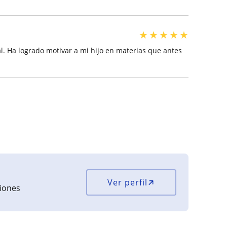
★
★
★
★
★
l. Ha logrado motivar a mi hijo en materias que antes
Ver perfil
ciones