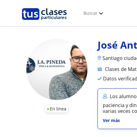
Buscar
José An
Santiago ciuda
Clases de Ma
Datos verifica
Los alumnos
paciencia y di
En línea
varias veces c
Ver más