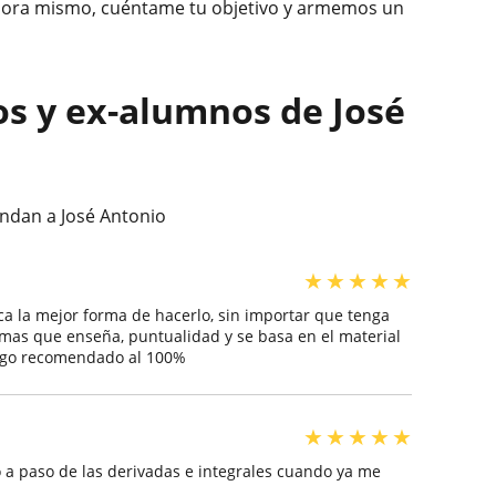
ahora mismo, cuéntame tu objetivo y armemos un
os y ex-alumnos de José
ndan a José Antonio
★
★
★
★
★
a la mejor forma de hacerlo, sin importar que tenga
emas que enseña, puntualidad y se basa en el material
algo recomendado al 100%
★
★
★
★
★
o a paso de las derivadas e integrales cuando ya me