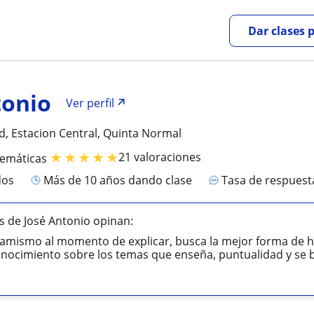
Dar clases 
tonio
Ver perfil
d, Estacion Central, Quinta Normal
★
★
★
★
★
21 valoraciones
temáticas
dos
más de 10 años dando clase
Tasa de respues
 de José Antonio opinan:
namismo al momento de explicar, busca la mejor forma de ha
onocimiento sobre los temas que enseña, puntualidad y se ba