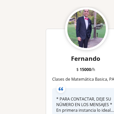
Fernando
$
15000
/h
Clases de Matemática Basica, PAES, Calculo 1, 2 y 3 y Realización de trabajos *Deje su número en los mensaje
* PARA CONTACTAR, DEJE SU
NÚMERO EN LOS MENSAJES *
En primera instancia lo ideal