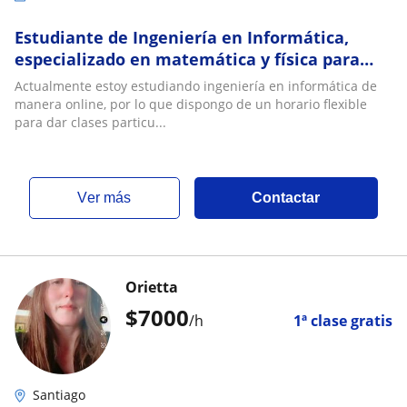
Estudiante de Ingeniería en Informática,
especializado en matemática y física para
enseñanza básica y media
Actualmente estoy estudiando ingeniería en informática de
manera online, por lo que dispongo de un horario flexible
para dar clases particu...
ver más
Contactar
Orietta
$
7000
/h
1ª clase gratis
Santiago