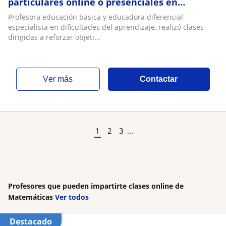
particulares online o presenciales en
educación básica
Profesora educación básica y educadora diferencial
especialista en dificultades del aprendizaje, realizó clases
dirigidas a reforzar objeti...
ver más
Contactar
1
2
3
...
Profesores que pueden impartirte clases online de
Matemáticas
Ver todos
Destacado