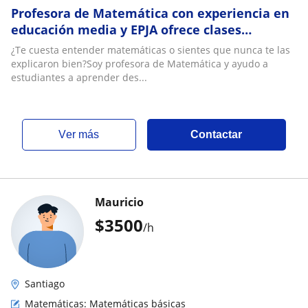
Profesora de Matemática con experiencia en
educación media y EPJA ofrece clases
particulares modalidad presencial y online
¿Te cuesta entender matemáticas o sientes que nunca te las
explicaron bien?Soy profesora de Matemática y ayudo a
estudiantes a aprender des...
ver más
Contactar
Mauricio
$
3500
/h
Santiago
Matemáticas: Matemáticas básicas