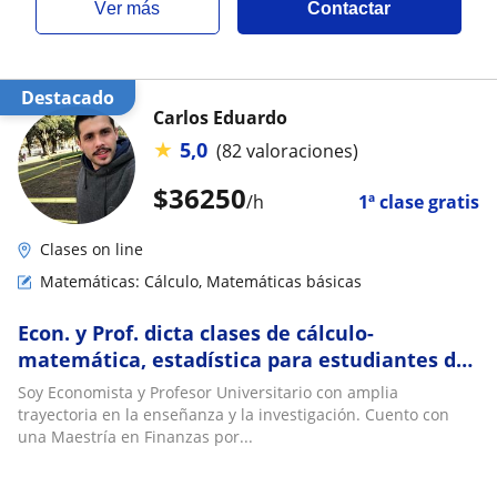
ver más
Contactar
Destacado
Carlos Eduardo
★
5,0
(82 valoraciones)
$
36250
/h
1ª clase gratis
Clases on line
Matemáticas: Cálculo, Matemáticas básicas
Econ. y Prof. dicta clases de cálculo-
matemática, estadística para estudiantes de
ciencias económicas y sociales
Soy Economista y Profesor Universitario con amplia
trayectoria en la enseñanza y la investigación. Cuento con
una Maestría en Finanzas por...