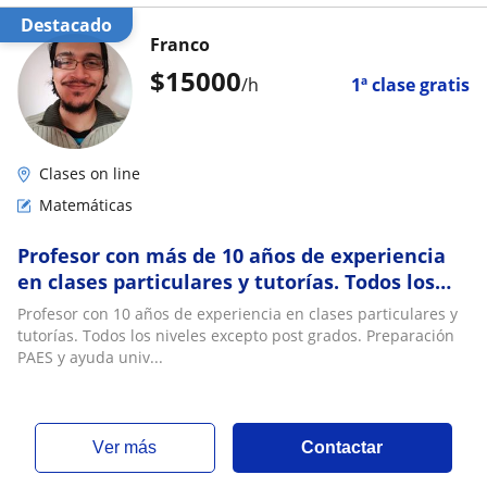
Destacado
Franco
$
15000
/h
1ª clase gratis
Clases on line
Matemáticas
Profesor con más de 10 años de experiencia
en clases particulares y tutorías. Todos los
niveles excepto post grados
Profesor con 10 años de experiencia en clases particulares y
tutorías. Todos los niveles excepto post grados. Preparación
PAES y ayuda univ...
ver más
Contactar