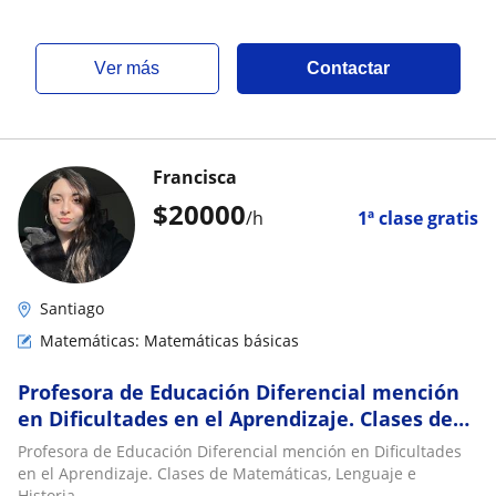
ver más
Contactar
Francisca
$
20000
/h
1ª clase gratis
Santiago
Matemáticas: Matemáticas básicas
Profesora de Educación Diferencial mención
en Dificultades en el Aprendizaje. Clases de
Matemáticas, Lenguaje e Historia
Profesora de Educación Diferencial mención en Dificultades
en el Aprendizaje. Clases de Matemáticas, Lenguaje e
Historia.