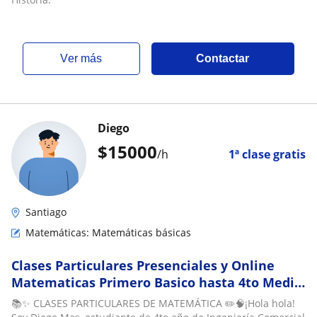
ver más
Contactar
Diego
$
15000
/h
1ª clase gratis
Santiago
Matemáticas: Matemáticas básicas
Clases Particulares Presenciales y Online
Matematicas Primero Basico hasta 4to Medio,
modalidad y precios conversables y flexibles
📚✨ CLASES PARTICULARES DE MATEMÁTICA ✏️🧠¡Hola hola!