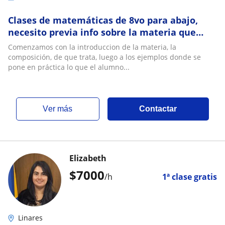
Clases de matemáticas de 8vo para abajo,
necesito previa info sobre la materia que
esta pasando
Comenzamos con la introduccion de la materia, la
composición, de que trata, luego a los ejemplos donde se
pone en práctica lo que el alumno...
ver más
Contactar
Elizabeth
$
7000
/h
1ª clase gratis
Linares