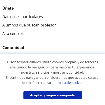
Únete
Dar clases particulares
Alumnos que buscan profesor
Alta centros
Comunidad
Novedades y Blog
Tusclasesparticulares utiliza cookies propias y de terceros,
Preguntas y respuestas
analizando la navegación para mejorar tu experiencia,
nuestros servicios y mostrar publicidad.
Si continuas navegando, consideramos que aceptas su uso.
Más info en nuestra
política de cookies
Fantástica
★★★★★
9,5/10
305915
opiniones de alumnos
Filtrar
Guardar búsqueda
Aceptar y seguir navegando