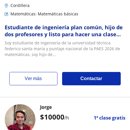
Cordillera
Matemáticas: Matemáticas básicas
Estudiante de ingeniería plan común, hijo de
dos profesores y listo para hacer una clase
práctica y ligera
Soy estudiante de Ingeniería de la universidad técnica
federico santa maría y puntaje nacional de la PAES 2026 de
matemáticas, soy hijo de...
ver más
Contactar
Jorge
$
10000
/h
1ª clase gratis