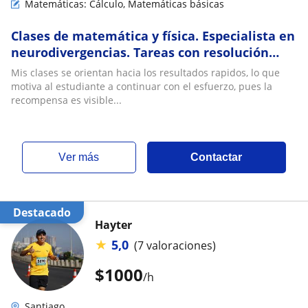
Matemáticas: Cálculo, Matemáticas básicas
Clases de matemática y física. Especialista en
neurodivergencias. Tareas con resolución
inmediata. Entrenamiento PAES
Mis clases se orientan hacia los resultados rapidos, lo que
motiva al estudiante a continuar con el esfuerzo, pues la
recompensa es visible...
ver más
Contactar
Destacado
Hayter
★
5,0
(7 valoraciones)
$
1000
/h
Santiago