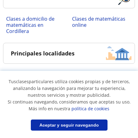
Clases a domicilio de
Clases de matemáticas
matemáticas en
online
Cordillera
Principales localidades
Clases de matemáticas
Clases de matemáticas
Tusclasesparticulares utiliza cookies propias y de terceros,
en Pirque
en Puente Alto
analizando la navegación para mejorar tu experiencia,
nuestros servicios y mostrar publicidad.
Si continuas navegando, consideramos que aceptas su uso.
Asignaturas de Matemáticas
Más info en nuestra
política de cookies
Filtrar
Guardar búsqueda
Aceptar y seguir navegando
Álgebra lineal
Cálculo
Geometría
Matemáticas aplicadas