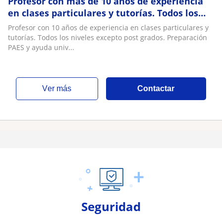
Profesor con más de 10 años de experiencia
en clases particulares y tutorías. Todos los
niveles excepto post grados
Profesor con 10 años de experiencia en clases particulares y
tutorías. Todos los niveles excepto post grados. Preparación
PAES y ayuda univ...
ver más
Contactar
Seguridad