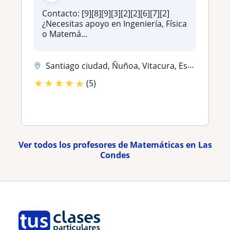
Contacto: [9][8][9][3][2][2][6][7][2]
¿Necesitas apoyo en Ingeniería, Física
o Matemá...
Santiago ciudad, Ñuñoa, Vitacura, Estacion Central, La Reina, Providen...
★
★
★
★
★
(5)
Ver todos los profesores de Matemáticas en Las
Condes