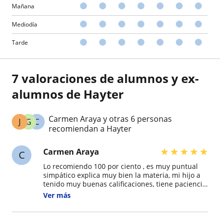
Mañana
Mediodía
Tarde
7 valoraciones de alumnos y ex-
alumnos de Hayter
Carmen Araya y otras 6 personas
J
G
C
recomiendan a Hayter
★
★
★
★
★
Carmen Araya
C
Lo recomiendo 100 por ciento , es muy puntual
simpático explica muy bien la materia, mi hijo a
tenido muy buenas calificaciones, tiene paciencia
a la hora de explicar, tiene métodos súper
Ver más
efectivos y su forma de enseñar es perfecta.