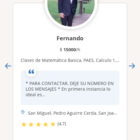
Fernando
$
15000
/h
Clases de Matemática Basica, PAES, Calculo 1, 2 y 3 y Realización de trabajos *Deje su número en los mensajes
* PARA CONTACTAR, DEJE SU NÚMERO EN
LOS MENSAJES * En primera instancia lo
ideal es...
San Miguel, Pedro Aguirre Cerda, San Joaquin, Maipu, Las Condes, La Ci...
★
★
★
★
★
(4,7)