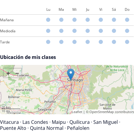
Lu
Ma
Mi
Ju
Vi
Sá
Do
Mañana
Mediodía
Tarde
Ubicación de mis clases
+
−
20 km
10 mi
Leaflet
| ©
OpenStreetMap
contributors
Vitacura
·
Las Condes
·
Maipu
·
Quilicura
·
San Miguel
·
Puente Alto
·
Quinta Normal
·
Peñalolen