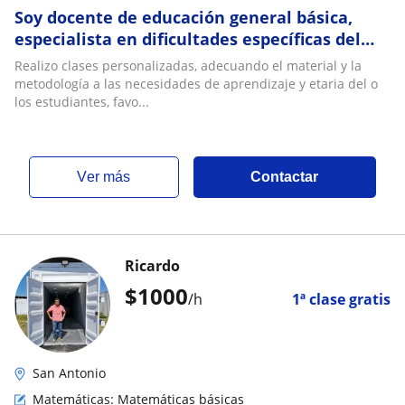
Soy docente de educación general básica,
especialista en dificultades específicas del
aprendizaje
Realizo clases personalizadas, adecuando el material y la
metodología a las necesidades de aprendizaje y etaria del o
los estudiantes, favo...
ver más
Contactar
Ricardo
$
1000
/h
1ª clase gratis
San Antonio
Matemáticas: Matemáticas básicas