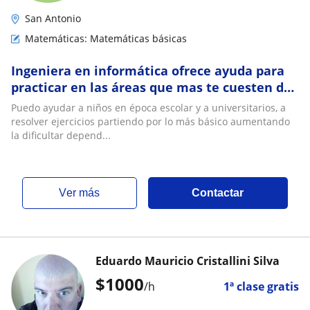
San Antonio
Matemáticas: Matemáticas básicas
Ingeniera en informática ofrece ayuda para
practicar en las áreas que mas te cuesten de
las matemáticas
Puedo ayudar a niños en época escolar y a universitarios, a
resolver ejercicios partiendo por lo más básico aumentando
la dificultar depend...
ver más
Contactar
Eduardo Mauricio Cristallini Silva
$
1000
/h
1ª clase gratis