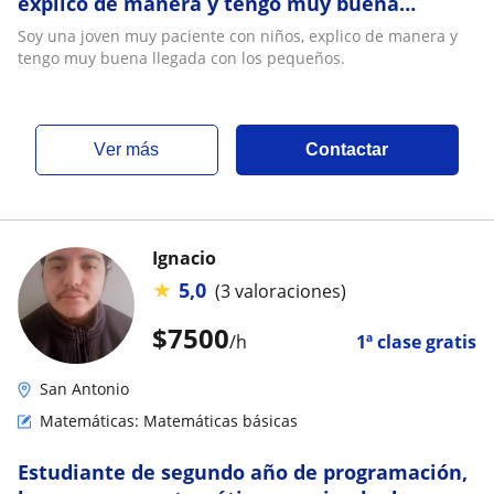
explico de manera y tengo muy buena
llegada con los pequeños
Soy una joven muy paciente con niños, explico de manera y
tengo muy buena llegada con los pequeños.
ver más
Contactar
Ignacio
★
5,0
(3 valoraciones)
$
7500
/h
1ª clase gratis
San Antonio
Matemáticas: Matemáticas básicas
Estudiante de segundo año de programación,