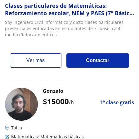
Clases particulares de Matemáticas:
Reforzamiento escolar, NEM y PAES (7° Básico
a 4° Medio)
Soy Ingeniero Civil Informático y dicto clases particulares
presenciales enfocadas en estudiantes de 7° básico a 4°
medio (Reforzamiento es...
ver más
Contactar
Gonzalo
$
15000
/h
1ª clase gratis
Talca
Matemáticas: Matemáticas básicas