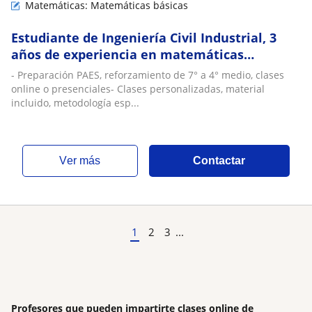
Matemáticas: Matemáticas básicas
Estudiante de Ingeniería Civil Industrial, 3
años de experiencia en matemáticas
universitarias y escolares
- Preparación PAES, reforzamiento de 7° a 4° medio, clases
online o presenciales- Clases personalizadas, material
incluido, metodología esp...
ver más
Contactar
1
2
3
...
Profesores que pueden impartirte clases online de