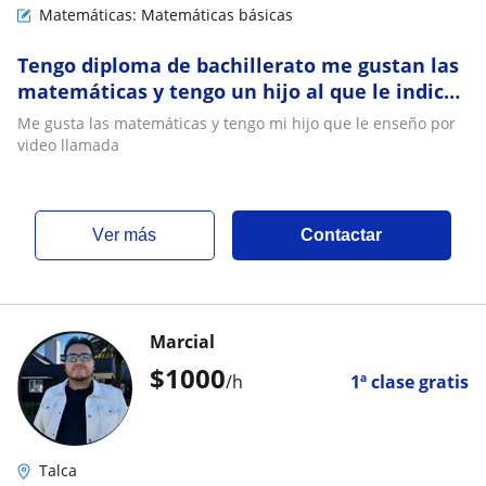
Matemáticas: Matemáticas básicas
Tengo diploma de bachillerato me gustan las
matemáticas y tengo un hijo al que le indico
por videollamada
Me gusta las matemáticas y tengo mi hijo que le enseño por
video llamada
ver más
Contactar
Marcial
$
1000
/h
1ª clase gratis
Talca