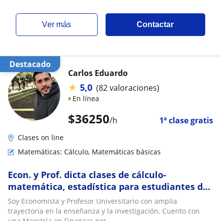
ver más
Contactar
Destacado
Carlos Eduardo
★
5,0
(82 valoraciones)
En línea
$
36250
/h
1ª clase gratis
Clases on line
Matemáticas: Cálculo, Matemáticas básicas
Econ. y Prof. dicta clases de cálculo-
matemática, estadística para estudiantes de
ciencias económicas y sociales
Soy Economista y Profesor Universitario con amplia
trayectoria en la enseñanza y la investigación. Cuento con
una Maestría en Finanzas por...