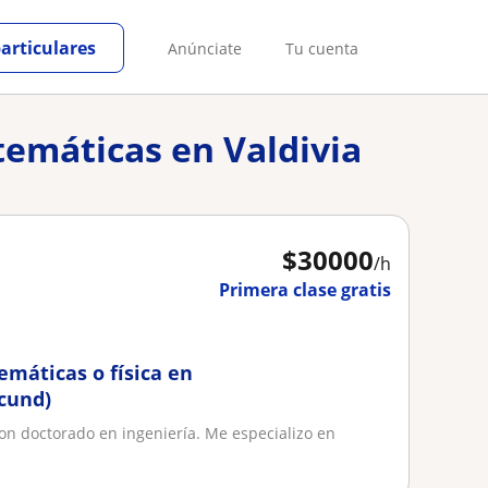
particulares
Anúnciate
Tu cuenta
temáticas en Valdivia
$
30000
/h
Primera clase gratis
emáticas o física en
cund)
con doctorado en ingeniería. Me especializo en