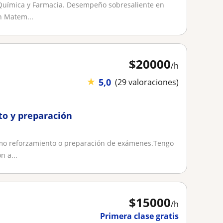
 Química y Farmacia. Desempeño sobresaliente en
n Matem...
$
20000
/h
★
5,0
(29 valoraciones)
o y preparación
omo reforzamiento o preparación de exámenes.Tengo
n a...
$
15000
/h
Primera clase gratis