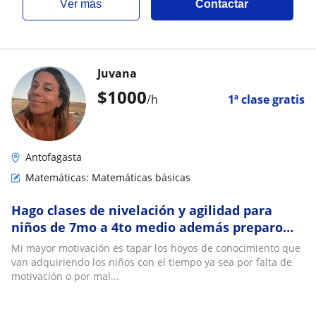
ver más
Contactar
Juvana
$
1000
/h
1ª clase gratis
Antofagasta
Matemáticas: Matemáticas básicas
Hago clases de nivelación y agilidad para
niños de 7mo a 4to medio además preparo
niños con herramientas para dar la paes
Mi mayor motivación es tapar los hoyos de conocimiento que
van adquiriendo los niños con el tiempo ya sea por falta de
motivación o por mal...