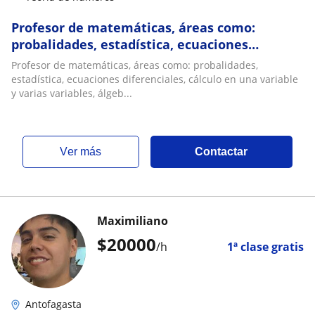
Profesor de matemáticas, áreas como:
probalidades, estadística, ecuaciones
diferenciales, cálculo en una variable y varias
Profesor de matemáticas, áreas como: probalidades,
variabl
estadística, ecuaciones diferenciales, cálculo en una variable
y varias variables, álgeb...
ver más
Contactar
Maximiliano
$
20000
/h
1ª clase gratis
Antofagasta