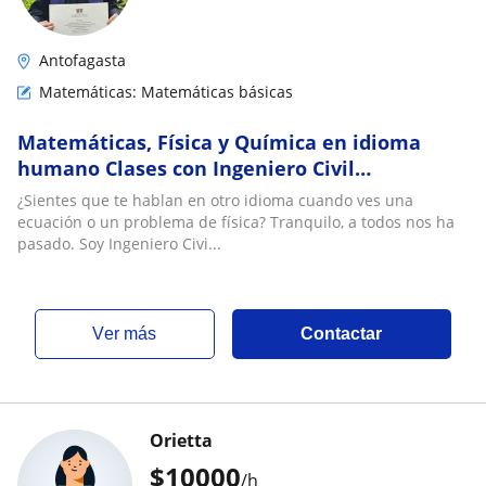
Antofagasta
Matemáticas: Matemáticas básicas
Matemáticas, Física y Química en idioma
humano Clases con Ingeniero Civil
Metalúrgico de la Universidad Técnica
¿Sientes que te hablan en otro idioma cuando ves una
Federico Santa maría
ecuación o un problema de física? Tranquilo, a todos nos ha
pasado. Soy Ingeniero Civi...
ver más
Contactar
Orietta
$
10000
/h