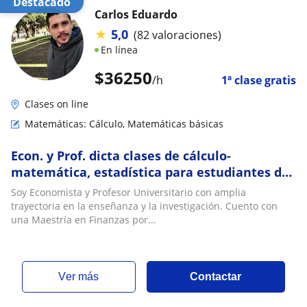
Destacado
Carlos Eduardo
★
5,0
(82 valoraciones)
En línea
$
36250
/h
1ª clase gratis
Clases on line
Matemáticas: Cálculo, Matemáticas básicas
Econ. y Prof. dicta clases de cálculo-
matemática, estadística para estudiantes de
ciencias económicas y sociales
Soy Economista y Profesor Universitario con amplia
trayectoria en la enseñanza y la investigación. Cuento con
una Maestría en Finanzas por...
ver más
Contactar