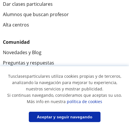
Dar clases particulares
Alumnos que buscan profesor
Alta centros
Comunidad
Novedades y Blog
Preguntas y respuestas
Tusclasesparticulares utiliza cookies propias y de terceros,
analizando la navegación para mejorar tu experiencia,
Fantástica
★★★★★
9,5/10
nuestros servicios y mostrar publicidad.
Si continuas navegando, consideramos que aceptas su uso.
305915
opiniones de alumnos
Más info en nuestra
política de cookies
Filtrar
Guardar búsqueda
Aceptar y seguir navegando
© 2007 - 2026 Tus clases particulares