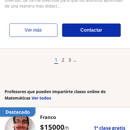
diversas, de forma divertida para que los alumnos aprendan
de una manera mas didact...
ver más
Contactar
1
2
3
...
Profesores que pueden impartirte clases online de
Matemáticas
Ver todos
Destacado
Franco
$
15000
/h
1ª clase gratis