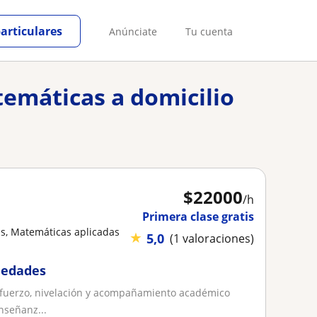
particulares
Anúnciate
Tu cuenta
temáticas a domicilio
$
22000
/h
Primera clase gratis
s, Matemáticas aplicadas
★
5,0
(1 valoraciones)
y edades
Refuerzo, nivelación y acompañamiento académico
nseñanz...