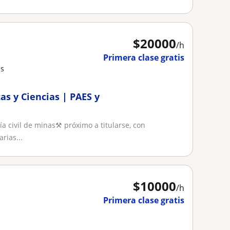
$
20000
/h
Primera clase gratis
as
as y Ciencias | PAES y
a civil de minas⚒️ próximo a titularse, con
rias...
$
10000
/h
Primera clase gratis