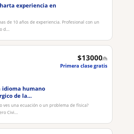
n harta experiencia en
mas de 10 años de experiencia. Profesional con un
 d...
$
13000
/h
Primera clase gratis
en idioma humano
rgico de la
nta maría
o ves una ecuación o un problema de física?
ro Civi...