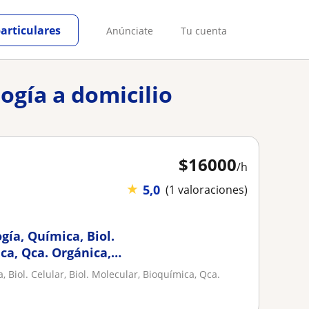
particulares
Anúnciate
Tu cuenta
logía a domicilio
$
16000
/h
★
5,0
(1 valoraciones)
gía, Química, Biol.
ica, Qca. Orgánica,
eriencia
, Biol. Celular, Biol. Molecular, Bioquímica, Qca.