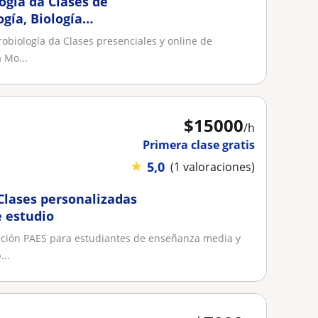
ogía da Clases de
ogía, Biología
obiología da Clases presenciales y online de
a Mo...
$
15000
/h
Primera clase gratis
★
5,0
(1 valoraciones)
 Clases personalizadas
e estudio
aración PAES para estudiantes de enseñanza media y
...