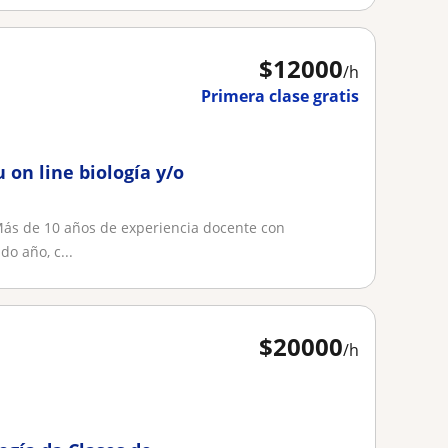
$
12000
/h
Primera clase gratis
 on line biología y/o
 Más de 10 años de experiencia docente con
o año, c...
$
20000
/h