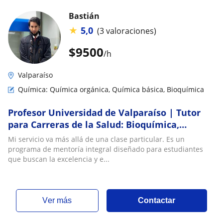
Bastián
★
5,0
(3 valoraciones)
$
9500
/h
Valparaíso
Química: Química orgánica, Química básica, Bioquímica
Profesor Universidad de Valparaíso | Tutor
para Carreras de la Salud: Bioquímica,
Química Orgánica, Farmacología, Fisiología,
Mi servicio va más allá de una clase particular. Es un
Fisiopatología | Vasta experiencia en TEA y
programa de mentoría integral diseñado para estudiantes
TDA/H
que buscan la excelencia y e...
ver más
Contactar