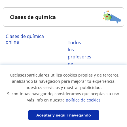
Clases de química
Clases de química
online
Todos
los
profesores
de
química
Tusclasesparticulares utiliza cookies propias y de terceros,
analizando la navegación para mejorar tu experiencia,
nuestros servicios y mostrar publicidad.
Si continuas navegando, consideramos que aceptas su uso.
Clases de química en...
Más info en nuestra
política de cookies
Filtrar
Guardar búsqueda
Aceptar y seguir navegando
Clases de química en
Clases de química en
Antofagasta
Cautín