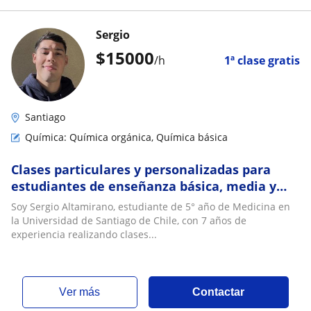
Sergio
$
15000
/h
1ª clase gratis
Santiago
Química: Química orgánica, Química básica
Clases particulares y personalizadas para
estudiantes de enseñanza básica, media y
PAES
Soy Sergio Altamirano, estudiante de 5° año de Medicina en
la Universidad de Santiago de Chile, con 7 años de
experiencia realizando clases...
ver más
Contactar