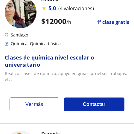
★
5,0
(4 valoraciones)
$
12000
/h
1ª clase gratis
Santiago
Química: Química básica
Clases de química nivel escolar o
universitario
Realizó clases de química, apoyo en guías, pruebas, trabajos,
etc.
ver más
Contactar
Daniela