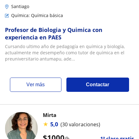
Santiago
Química: Química básica
Profesor de Biologia y Quimica con
experiencia en PAES
Cursando ultimo año de pedagogía en química y biología,
actualmente me desempeño como tutor de química en el
preuniversitario antumapu, ade...
ver más
Contactar
Mirta
★
5,0
(30 valoraciones)
$
1000
/h
1ª clase gratis