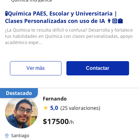
🧪Química PAES, Escolar y Universitaria |
Clases Personalizadas con uso de IA 👨🏻‍🏫
¿La Química te resulta difícil o confusa? Desarrolla y fortalece
tus habilidades en Química con clases personalizadas, apoyo
académico expe...
ver más
Contactar
Destacado
Fernando
★
5,0
(25 valoraciones)
$
17500
/h
Santiago