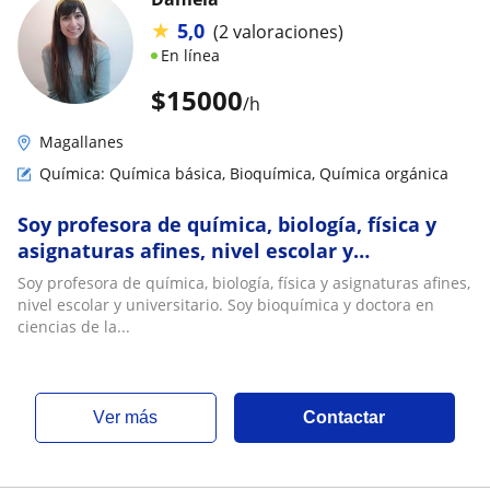
★
5,0
(2 valoraciones)
En línea
$
15000
/h
Magallanes
Química: Química básica, Bioquímica, Química orgánica
Soy profesora de química, biología, física y
asignaturas afines, nivel escolar y
universitario. Soy bioquímica y doctora en cs
Soy profesora de química, biología, física y asignaturas afines,
nivel escolar y universitario. Soy bioquímica y doctora en
ciencias de la...
ver más
Contactar