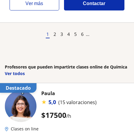
ver más
Contactar
1
2
3
4
5
6
...
Profesores que pueden impartirte clases online de Química
Ver todos
Destacado
Paula
★
5,0
(15 valoraciones)
$
17500
/h
Clases on line