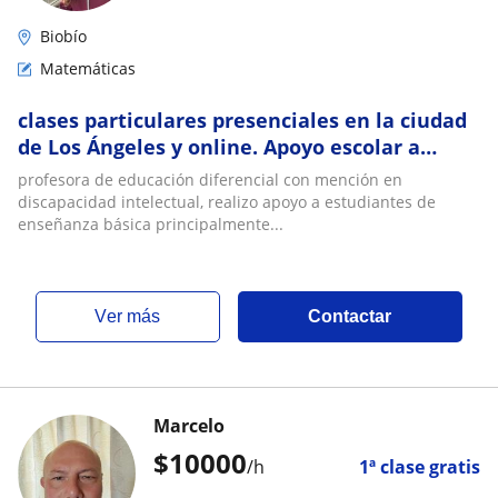
Biobío
Matemáticas
clases particulares presenciales en la ciudad
de Los Ángeles y online. Apoyo escolar a
estudiantes de enseñanza básica
profesora de educación diferencial con mención en
discapacidad intelectual, realizo apoyo a estudiantes de
enseñanza básica principalmente...
ver más
Contactar
Marcelo
$
10000
/h
1ª clase gratis