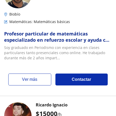
Biobío
Matemáticas: Matemáticas básicas
Profesor particular de matemáticas
especializado en refuerzo escolar y ayuda con
los deberes para niños
Soy graduado en Periodismo con experiencia en clases
particulares tanto presenciales como online. He trabajado
durante más de 2 años impart...
ver más
Contactar
Ricardo Ignacio
$
15000
/h