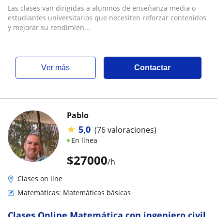
media o universitarios en Curicó u online
Las clases van dirigidas a alumnos de enseñanza media o
estudiantes universitarios que necesiten reforzar contenidos
y mejorar su rendimien...
ver más
Contactar
Pablo
★
5,0
(76 valoraciones)
En línea
$
27000
/h
Clases on line
Matemáticas: Matemáticas básicas
Clases Online Matemática con ingeniero civil