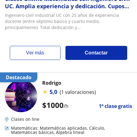
UC. Amplia experiencia y dedicación. Cupos
2027 para apoyo en matemática y
Ingeniero civil industrial UC con 25 años de experiencia
preparación de la PAES
docente (entre séptimo básico y cuarto medio,
principalmente). Total dedicación y...
ver más
Contactar
Destacado
Rodrigo
★
5,0
(1 valoraciones)
$
1000
/h
1ª clase gratis
Clases on line
Matemáticas: Matemáticas aplicadas, Cálculo,
Matemáticas básicas, Álgebra lineal