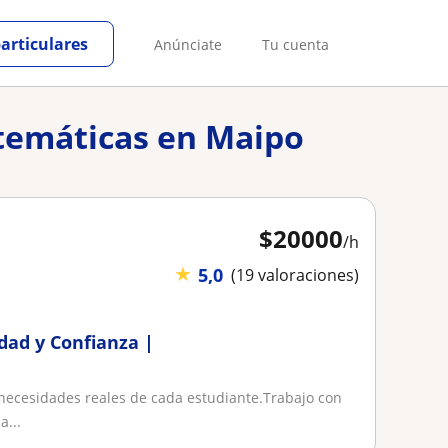
particulares
Anúnciate
Tu cuenta
atemáticas en Maipo
$
20000
/h
★
5,0
(19 valoraciones)
ad y Confianza |
 necesidades reales de cada estudiante.Trabajo con
a...