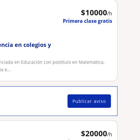
$
10000
/h
Primera clase gratis
ncia en colegios y
enciada en Educación con postítulo en Matemática,
 e...
Publicar aviso
$
20000
/h