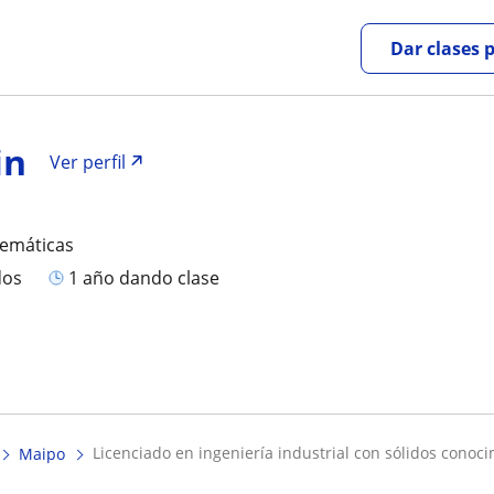
Dar clases 
in
Ver perfil
temáticas
dos
1 año dando clase
licenciado en ingeniería industrial con sólidos conoci
Maipo