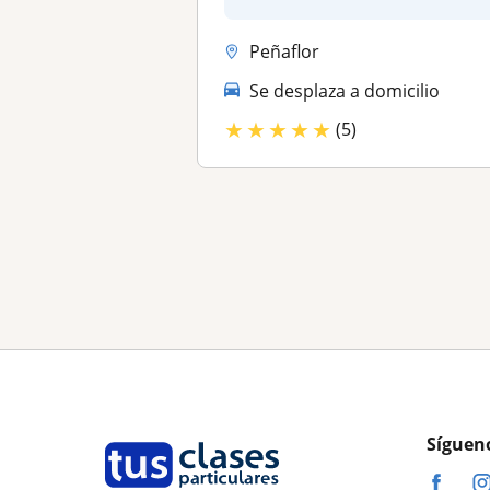
e...
Peñaflor
Se desplaza a domicilio
★
★
★
★
★
(5)
Síguen