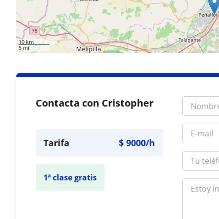
10 km
5 mi
Contacta con Cristopher
Tarifa
$
9000
/h
1ª clase gratis