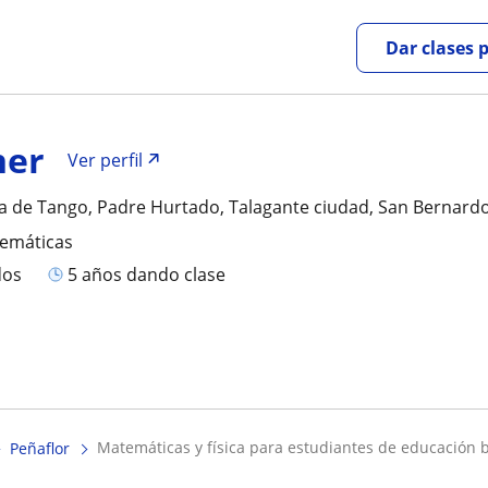
Dar clases 
her
Ver perfil
ra de Tango, Padre Hurtado, Talagante ciudad, San Bernard
temáticas
dos
5 años dando clase
matemáticas y física para estudiantes de educación bá
Peñaflor