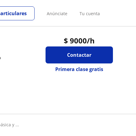
particulares
Anúnciate
Tu cuenta
$
9000
/h
Contactar
o
Primera clase gratis
sica y ...