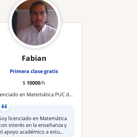
Fabian
Primera clase gratis
$
10000
/h
nciado en Matemática PUC da clases de matemáticas nivel enseñanza media y universitario
Soy licenciado en Matemática
con interés en la enseñanza y
el apoyo académico a estu...