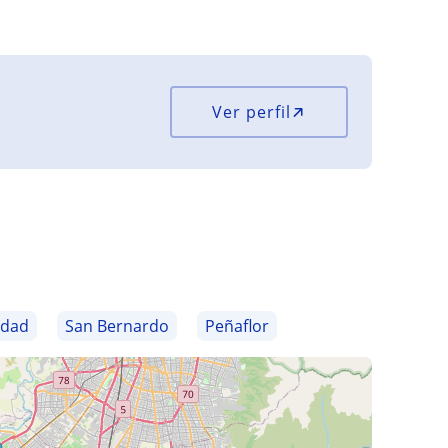
Ver perfil
udad
San Bernardo
Peñaflor