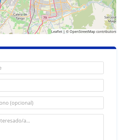
Leaflet
| ©
OpenStreetMap
contributors