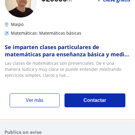
Maipo
Matemáticas: Matemáticas básicas
Se imparten clases particulares de
matemáticas para enseñanza básica y media
a domicilio u online. San Bernardo, Calera de
Las clases de matemáticas son presenciales. De e una
Tango
manera lúdica y muy clara se puede entender mostrando
ejercicios simples, claros y lue...
ver más
Contactar
Publica un aviso