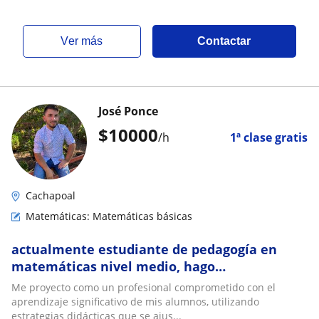
ver más
Contactar
José Ponce
$
10000
/h
1ª clase gratis
Cachapoal
Matemáticas: Matemáticas básicas
actualmente estudiante de pedagogía en
matemáticas nivel medio, hago
reforzamientos a alumnos de enseñanza
Me proyecto como un profesional comprometido con el
media y PAES
aprendizaje significativo de mis alumnos, utilizando
estrategias didácticas que se ajus...