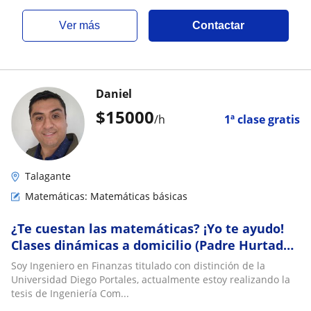
ver más
Contactar
Daniel
$
15000
/h
1ª clase gratis
Talagante
Matemáticas: Matemáticas básicas
¿Te cuestan las matemáticas? ¡Yo te ayudo!
Clases dinámicas a domicilio (Padre Hurtado,
Maipú, Peñaflor y alrededores)
Soy Ingeniero en Finanzas titulado con distinción de la
Universidad Diego Portales, actualmente estoy realizando la
tesis de Ingeniería Com...