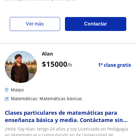
ver más
Contactar
Alan
$
15000
/h
1ª clase gratis
Maipo
Matemáticas: Matemáticas básicas
Clases particulares de matemáticas para
enseñanza básica y media. Contáctame sin
tarifa. (Contacto en la descripción)
¡Hola! Soy Alan, tengo 24 años y soy Licenciado en Pedagogía
en Matemáticas y computación en de Universidad de