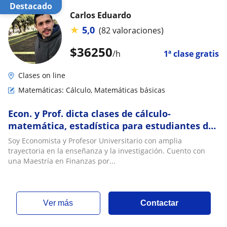
Destacado
Carlos Eduardo
★
5,0
(82 valoraciones)
$
36250
/h
1ª clase gratis
Clases on line
Matemáticas: Cálculo, Matemáticas básicas
Econ. y Prof. dicta clases de cálculo-
matemática, estadística para estudiantes de
ciencias económicas y sociales
Soy Economista y Profesor Universitario con amplia
trayectoria en la enseñanza y la investigación. Cuento con
una Maestría en Finanzas por...
ver más
Contactar