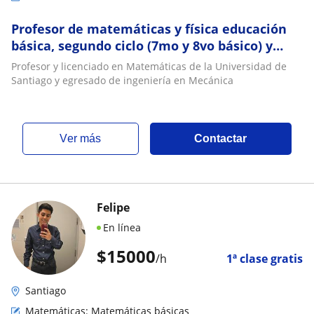
Profesor de matemáticas y física educación
básica, segundo ciclo (7mo y 8vo básico) y
educación media
Profesor y licenciado en Matemáticas de la Universidad de
Santiago y egresado de ingeniería en Mecánica
ver más
Contactar
Felipe
En línea
$
15000
/h
1ª clase gratis
Santiago
Matemáticas: Matemáticas básicas