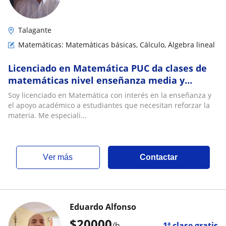
Talagante
Matemáticas: Matemáticas básicas, Cálculo, Álgebra lineal
Licenciado en Matemática PUC da clases de
matemáticas nivel enseñanza media y
universitario
Soy licenciado en Matemática con interés en la enseñanza y
el apoyo académico a estudiantes que necesitan reforzar la
materia. Me especiali...
ver más
Contactar
Eduardo Alfonso
$
20000
/h
1ª clase gratis