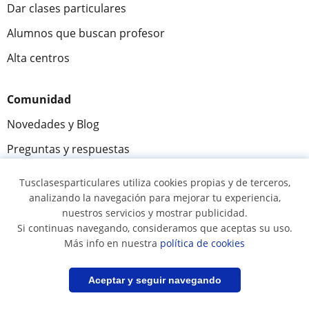
Dar clases particulares
Alumnos que buscan profesor
Alta centros
Comunidad
Novedades y Blog
Preguntas y respuestas
Tusclasesparticulares utiliza cookies propias y de terceros,
analizando la navegación para mejorar tu experiencia,
Fantástica
★★★★★
9,5/10
nuestros servicios y mostrar publicidad.
Si continuas navegando, consideramos que aceptas su uso.
305915
opiniones de alumnos
Más info en nuestra
política de cookies
Filtrar
Guardar búsqueda
© 2007 - 2026 Tus clases particulares
Aceptar y seguir navegando