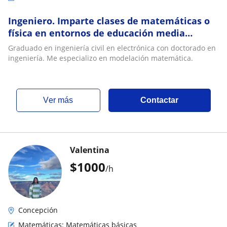
Ingeniero. Imparte clases de matemáticas o
física en entornos de educación media
(secund)
Graduado en ingeniería civil en electrónica con doctorado en
ingeniería. Me especializo en modelación matemática.
ver más
Contactar
Valentina
$
1000
/h
Concepción
Matemáticas: Matemáticas básicas