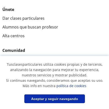
Únete
Dar clases particulares
Alumnos que buscan profesor
Alta centros
Comunidad
Novedades y Blog
Tusclasesparticulares utiliza cookies propias y de terceros,
Preguntas y respuestas
analizando la navegación para mejorar tu experiencia,
nuestros servicios y mostrar publicidad.
Si continuas navegando, consideramos que aceptas su uso.
Más info en nuestra
política de cookies
Fantástica
★★★★★
9,5/10
Filtrar
Guardar búsqueda
Aceptar y seguir navegando
305915
opiniones de alumnos