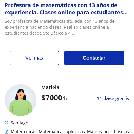
Profesora de matemáticas con 13 años de
experiencia. Clases online para estudiantes
de quinto básico a cuarto medio y
Soy profesora de Matemáticas titulada, con 13 años de
preparación PAES
experiencia haciendo clases. Realizo clases online a
estudiantes desde 5to Básico a 4...
ver más
Contactar
Mariela
$
7000
/h
1ª clase gratis
Santiago
Matemáticas: Matemáticas aplicadas, Matemáticas básicas