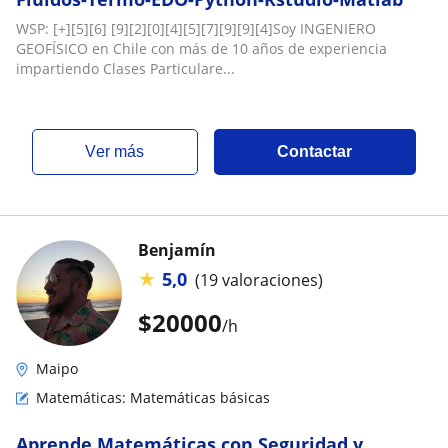
WSP: [+][5][6] [9][2][0][4][5][7][9][9][4]Soy INGENIERO
GEOFÍSICO en Chile con más de 10 años de experiencia
impartiendo Clases Particulare...
ver más
Contactar
Benjamín
★
5,0
(19 valoraciones)
$
20000
/h
Maipo
Matemáticas: Matemáticas básicas
Aprende Matemáticas con Seguridad y