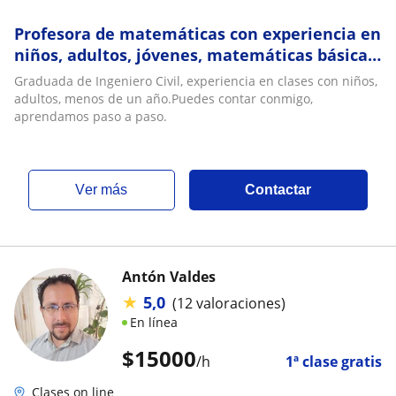
Profesora de matemáticas con experiencia en
niños, adultos, jóvenes, matemáticas básicas,
matemáticas aplicadas
Graduada de Ingeniero Civil, experiencia en clases con niños,
adultos, menos de un año.Puedes contar conmigo,
aprendamos paso a paso.
ver más
Contactar
Antón Valdes
★
5,0
(12 valoraciones)
En línea
$
15000
/h
1ª clase gratis
Clases on line