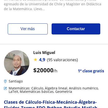
Preparación PAES
egresado de la Universidad de Chile y Magíster en Didáctica
de la Matemática. Llevo...
ver más
Contactar
Luis Miguel
★
4,9
(95 valoraciones)
$
20000
/h
1ª clase gratis
Santiago
Matemáticas: Cálculo, Álgebra lineal, Análisis numérico,
LaTeX, Matemáticas básicas, Geometría
Clases de Cálculo-Física-Mecánica-Álgebra-
Fluidos-Termo-EDO-Python-Rstudio-Matlab