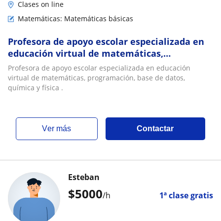
Clases on line
Matemáticas: Matemáticas básicas
Profesora de apoyo escolar especializada en
educación virtual de matemáticas,
programación, base de datos, química y física
Profesora de apoyo escolar especializada en educación
virtual de matemáticas, programación, base de datos,
química y física .
ver más
Contactar
Esteban
$
5000
/h
1ª clase gratis