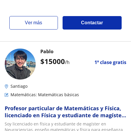
ver más
Contactar
Pablo
$
15000
/h
1ª clase gratis
Santiago
Matemáticas: Matemáticas básicas
Profesor particular de Matemáticas y Física,
licenciado en Física y estudiante de magíster
en Neurociencias
Soy licenciado en física y estudiante de magíster en
Neurociencias, enseño matemáticas y física para enseñanza