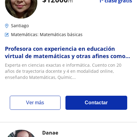
/h
1ª clase gratis
Santiago
Matemáticas: Matemáticas básicas
Profesora con experiencia en educación
virtual de matemáticas y otras afines como
química, fisica e introducción a la
Experta en ciencias exactas e informática. Cuento con 20
programación
años de trayectoria docente y 4 en modalidad online,
enseñando Matemáticas, Químic...
ver más
Contactar
Danae