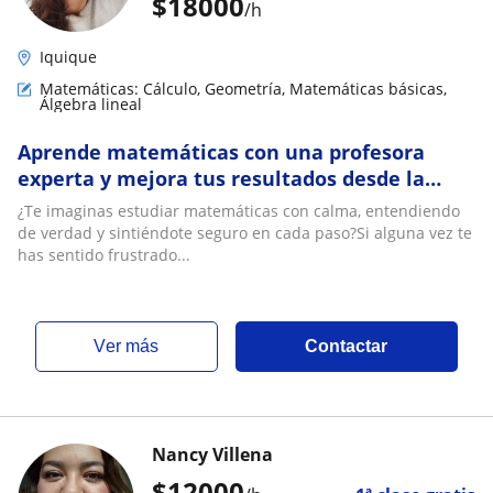
$
18000
/h
Iquique
Matemáticas: Cálculo, Geometría, Matemáticas básicas,
Álgebra lineal
Aprende matemáticas con una profesora
experta y mejora tus resultados desde la
primera clase
¿Te imaginas estudiar matemáticas con calma, entendiendo
de verdad y sintiéndote seguro en cada paso?Si alguna vez te
has sentido frustrado...
ver más
Contactar
Nancy Villena
$
12000