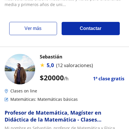
media y primeros años de uni...
ver más
Contactar
Sebastián
★
5,0
(12 valoraciones)
$
20000
/h
1ª clase gratis
Clases on line
Matemáticas: Matemáticas básicas
Profesor de Matemática, Magíster en
Didáctica de la Matemática - Clases
particulares para apoyo en todos los niveles -
Mi nombre es Sebastián, profesor de Matemática y Física